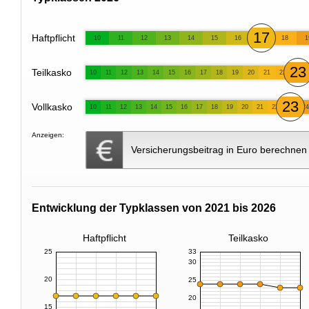
17
Haftpflicht
10
11
12
13
14
15
16
18
1
23
Teilkasko
10
11
12
13
14
15
16
17
18
19
20
21
22
23
Vollkasko
10
11
12
13
14
15
16
17
18
19
20
21
22
24
Anzeigen:
Versicherungsbeitrag in Euro berechnen
Entwicklung der Typklassen von 2021 bis 2026
Haftpflicht
Teilkasko
25
33
30
20
25
20
15