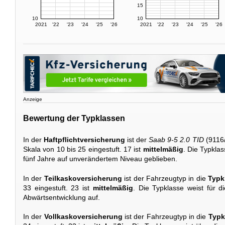
15
10
10
2021
'22
'23
'24
'25
'26
2021
'22
'23
'24
'25
'26
Anzeige
Bewertung der Typklassen
In der
Haftpflichtversicherung
ist der
Saab 9-5 2.0 TID
(9116/
Skala von 10 bis 25 eingestuft. 17 ist
mittelmäßig
. Die Typkla
fünf Jahre auf unverändertem Niveau geblieben.
In der
Teilkaskoversicherung
ist der Fahrzeugtyp in die
Typk
33 eingestuft. 23 ist
mittelmäßig
. Die Typklasse weist für d
Abwärtsentwicklung auf.
In der
Vollkaskoversicherung
ist der Fahrzeugtyp in die
Typk