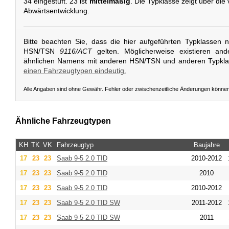
34 eingestuft. 23 ist
mittelmäßig
. Die Typklasse zeigt über die
Abwärtsentwicklung.
Bitte beachten Sie, dass die hier aufgeführten Typklassen 
HSN/TSN
9116/ACT
gelten. Möglicherweise existieren an
ähnlichen Namens mit anderen HSN/TSN und anderen Typkl
einen Fahrzeugtypen eindeutig.
Alle Angaben sind ohne Gewähr. Fehler oder zwischenzeitliche Änderungen könne
Ähnliche Fahrzeugtypen
KH
TK
VK
Fahrzeugtyp
Baujahre
17
23
23
Saab
9-5 2.0 TID
2010-2012
17
23
23
Saab
9-5 2.0 TID
2010
17
23
23
Saab
9-5 2.0 TID
2010-2012
17
23
23
Saab
9-5 2.0 TID SW
2011-2012
17
23
23
Saab
9-5 2.0 TID SW
2011