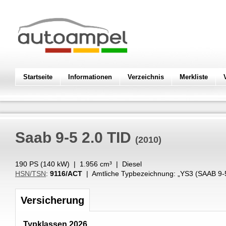
Startseite
Informationen
Verzeichnis
Merkliste
Saab
9-5 2.0 TID
(2010)
190 PS (
140
kW
) |
1.956
cm³
|
Diesel
HSN/TSN
:
9116/ACT
| Amtliche Typbezeichnung: „
YS3 (SAAB 9-5
Versicherung
Typklassen 2026