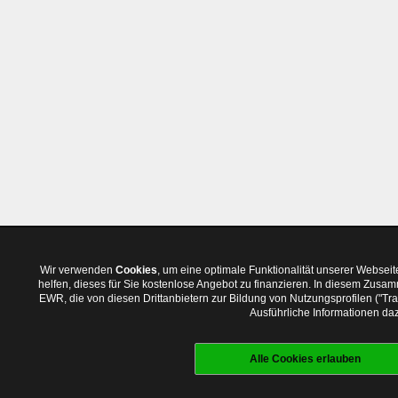
Wir verwenden
Cookies
, um eine optimale Funktionalität unserer Websei
helfen, dieses für Sie kostenlose Angebot zu finanzieren. In diesem Zus
EWR, die von diesen Drittanbietern zur Bildung von Nutzungsprofilen ("T
Ausführliche Informationen daz
Alle Cookies erlauben