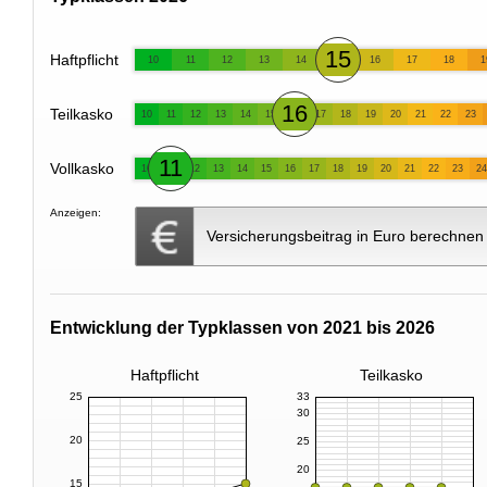
15
Haftpflicht
10
11
12
13
14
16
17
18
1
16
Teilkasko
10
11
12
13
14
15
17
18
19
20
21
22
23
11
Vollkasko
10
12
13
14
15
16
17
18
19
20
21
22
23
24
Anzeigen:
Versicherungsbeitrag in Euro berechnen
Entwicklung der Typklassen von 2021 bis 2026
Haftpflicht
Teilkasko
25
33
30
20
25
20
15