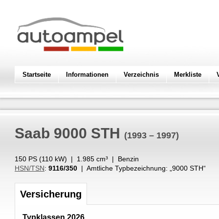
Startseite
Informationen
Verzeichnis
Merkliste
Saab
9000 STH
(1993 – 1997)
150 PS (
110
kW
) |
1.985
cm³
|
Benzin
HSN/TSN
:
9116/350
| Amtliche Typbezeichnung: „
9000 STH
“
Versicherung
Typklassen 2026