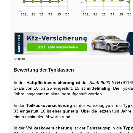
15
10
10
2021
'22
'23
'24
'25
'26
2021
'22
'23
'24
'25
'26
Anzeige
Bewertung der Typklassen
In der
Haftpflichtversicherung
ist der
Saab 9000 STH
(9116/
Skala von 10 bis 25 eingestuft. 15 ist
mittelmäßig
. Die Typkla
Jahre insgesamt minimal heraufgestuft worden.
In der
Teilkaskoversicherung
ist der Fahrzeugtyp in die
Typk
33 eingestuft. 16 ist
eher günstig
. Über die letzten fünf Jahre
einen minimalen Abwärtstrend.
In der
Vollkaskoversicherung
ist der Fahrzeugtyp in die
Typk