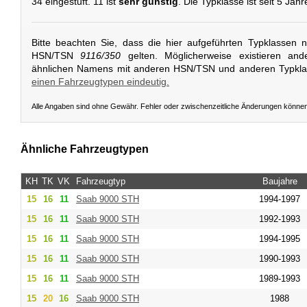
34 eingestuft. 11 ist
sehr günstig
. Die Typklasse ist seit 5 Jah
Bitte beachten Sie, dass die hier aufgeführten Typklassen 
HSN/TSN
9116/350
gelten. Möglicherweise existieren and
ähnlichen Namens mit anderen HSN/TSN und anderen Typkl
einen Fahrzeugtypen eindeutig.
Alle Angaben sind ohne Gewähr. Fehler oder zwischenzeitliche Änderungen könne
Ähnliche Fahrzeugtypen
KH
TK
VK
Fahrzeugtyp
Baujahre
15
16
11
Saab
9000 STH
1994-1997
15
16
11
Saab
9000 STH
1992-1993
15
16
11
Saab
9000 STH
1994-1995
15
16
11
Saab
9000 STH
1990-1993
15
16
11
Saab
9000 STH
1989-1993
15
20
16
Saab
9000 STH
1988