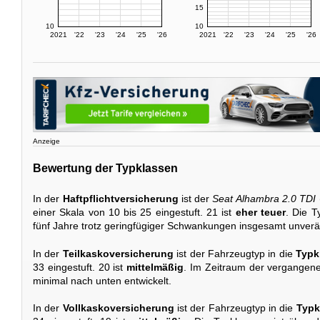
15
10
10
2021
'22
'23
'24
'25
'26
2021
'22
'23
'24
'25
'26
Anzeige
Bewertung der Typklassen
In der
Haftpflichtversicherung
ist der
Seat Alhambra 2.0 TDI
einer Skala von 10 bis 25 eingestuft. 21 ist
eher teuer
. Die T
fünf Jahre trotz geringfügiger Schwankungen insgesamt unverä
In der
Teilkaskoversicherung
ist der Fahrzeugtyp in die
Typk
33 eingestuft. 20 ist
mittelmäßig
. Im Zeitraum der vergangene
minimal nach unten entwickelt.
In der
Vollkaskoversicherung
ist der Fahrzeugtyp in die
Typk