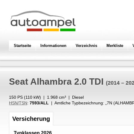
Startseite
Informationen
Verzeichnis
Merkliste
Seat
Alhambra 2.0 TDI
(2014 – 20
150 PS (
110
kW
) |
1.968
cm³
|
Diesel
HSN/TSN
:
7593/ALL
| Amtliche Typbezeichnung: „
7N (ALHAMBRA
Versicherung
Typklassen 2026