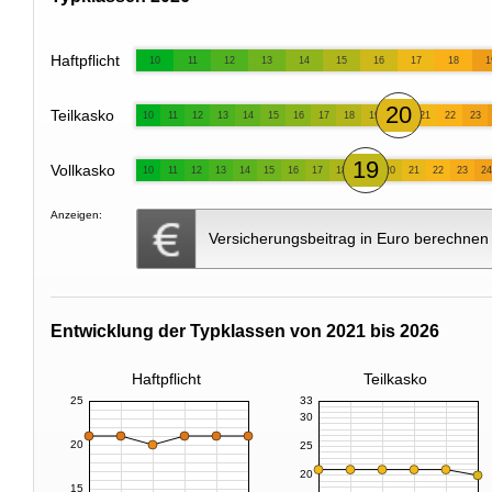
Haftpflicht
10
11
12
13
14
15
16
17
18
1
20
Teilkasko
10
11
12
13
14
15
16
17
18
19
21
22
23
19
Vollkasko
10
11
12
13
14
15
16
17
18
20
21
22
23
24
Anzeigen:
Versicherungsbeitrag in Euro berechnen
Entwicklung der Typklassen von 2021 bis 2026
Haftpflicht
Teilkasko
25
33
30
20
25
20
15