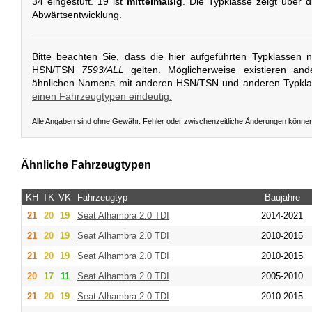
34 eingestuft. 19 ist
mittelmäßig
. Die Typklasse zeigt über d
Abwärtsentwicklung.
Bitte beachten Sie, dass die hier aufgeführten Typklassen 
HSN/TSN
7593/ALL
gelten. Möglicherweise existieren and
ähnlichen Namens mit anderen HSN/TSN und anderen Typkl
einen Fahrzeugtypen eindeutig.
Alle Angaben sind ohne Gewähr. Fehler oder zwischenzeitliche Änderungen könne
Ähnliche Fahrzeugtypen
KH
TK
VK
Fahrzeugtyp
Baujahre
21
20
19
Seat
Alhambra 2.0 TDI
2014-2021
21
20
19
Seat
Alhambra 2.0 TDI
2010-2015
21
20
19
Seat
Alhambra 2.0 TDI
2010-2015
20
17
11
Seat
Alhambra 2.0 TDI
2005-2010
21
20
19
Seat
Alhambra 2.0 TDI
2010-2015