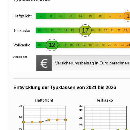
1
Haftpflicht
10
11
12
13
14
15
16
17
18
17
Teilkasko
10
11
12
13
14
15
16
18
19
20
21
22
23
12
Vollkasko
10
11
13
14
15
16
17
18
19
20
21
22
23
24
Anzeigen:
Versicherungsbeitrag in Euro berechnen
Entwicklung der Typklassen von 2021 bis 2026
Haftpflicht
Teilkasko
25
33
30
20
25
20
15