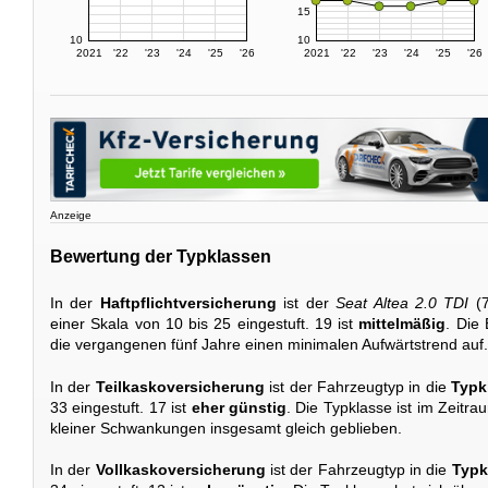
15
10
10
2021
'22
'23
'24
'25
'26
2021
'22
'23
'24
'25
'26
Anzeige
Bewertung der Typklassen
In der
Haftpflichtversicherung
ist der
Seat Altea 2.0 TDI
(7
einer Skala von 10 bis 25 eingestuft. 19 ist
mittelmäßig
. Die
die vergangenen fünf Jahre einen minimalen Aufwärtstrend auf.
In der
Teilkaskoversicherung
ist der Fahrzeugtyp in die
Typk
33 eingestuft. 17 ist
eher günstig
. Die Typklasse ist im Zeitr
kleiner Schwankungen insgesamt gleich geblieben.
In der
Vollkaskoversicherung
ist der Fahrzeugtyp in die
Typk