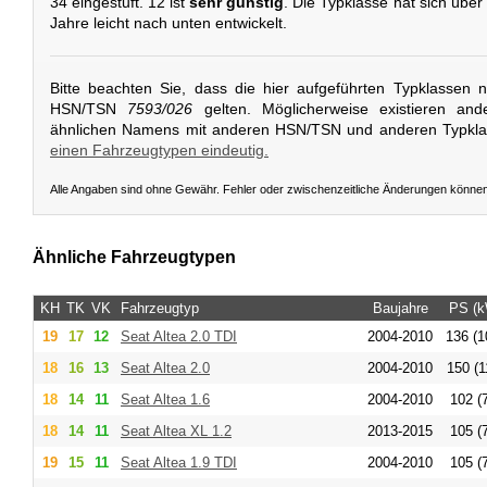
34 eingestuft. 12 ist
sehr günstig
. Die Typklasse hat sich übe
Jahre leicht nach unten entwickelt.
Bitte beachten Sie, dass die hier aufgeführten Typklassen 
HSN/TSN
7593/026
gelten. Möglicherweise existieren and
ähnlichen Namens mit anderen HSN/TSN und anderen Typkl
einen Fahrzeugtypen eindeutig.
Alle Angaben sind ohne Gewähr. Fehler oder zwischenzeitliche Änderungen könne
Ähnliche Fahrzeugtypen
KH
TK
VK
Fahrzeugtyp
Baujahre
PS (k
19
17
12
Seat
Altea 2.0 TDI
2004-2010
136 (1
18
16
13
Seat
Altea 2.0
2004-2010
150 (1
18
14
11
Seat
Altea 1.6
2004-2010
102 (
18
14
11
Seat
Altea XL 1.2
2013-2015
105 (
19
15
11
Seat
Altea 1.9 TDI
2004-2010
105 (