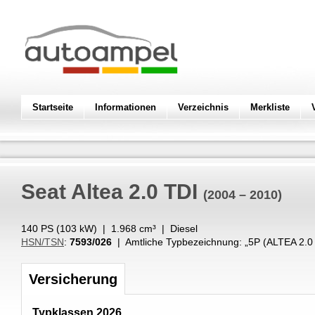
Startseite
Informationen
Verzeichnis
Merkliste
Seat
Altea 2.0 TDI
(2004 – 2010)
140 PS (
103
kW
) |
1.968
cm³
|
Diesel
HSN/TSN
:
7593/026
| Amtliche Typbezeichnung: „
5P (ALTEA 2.0
Versicherung
Typklassen 2026