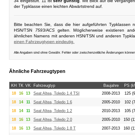
34 eingestuft. 11 ist
sehr günstig
. Mit Blick auf die vergange
der Typklasse einen leichten Abwärtstrend auf.
Bitte beachten Sie, dass die hier aufgeführten Typklassen 
HSN/TSN
7593/ACS
gelten. Möglicherweise existieren an
ähnlichen Namens mit anderen HSN/TSN und anderen Typkl
einen Fahrzeugtypen eindeutig.
Alle Angaben sind ohne Gewähr. Fehler oder zwischenzeitliche Änderungen könne
Ähnliche Fahrzeugtypen
KH
TK
VK
Fahrzeugtyp
Baujahre
PS (k
18
16
13
Seat
Altea, Toledo 1.4 TSI
2008-2013
125 (
18
14
11
Seat
Altea, Toledo 1.6
2005-2010
102 (
18
14
11
Seat
Altea, Toledo 1.2
2010-2013
105 (
18
16
13
Seat
Altea, Toledo 2.0
2005-2010
150 (1
18
16
13
Seat
Altea, Toledo 1.8 T
2007-2013
160 (1