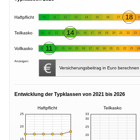
18
Haftpflicht
10
11
12
13
14
15
16
17
1
14
Teilkasko
10
11
12
13
15
16
17
18
19
20
21
22
23
11
Vollkasko
10
12
13
14
15
16
17
18
19
20
21
22
23
24
Anzeigen:
Versicherungsbeitrag in Euro berechnen
Entwicklung der Typklassen von 2021 bis 2026
Haftpflicht
Teilkasko
25
33
30
20
25
20
15