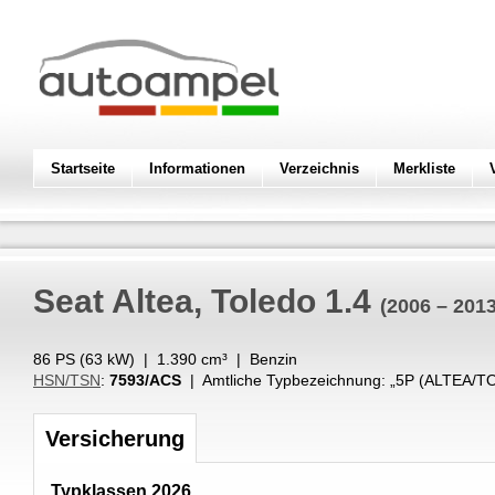
Startseite
Informationen
Verzeichnis
Merkliste
Seat
Altea, Toledo 1.4
(2006 – 2013
86 PS (
63
kW
) |
1.390
cm³
|
Benzin
HSN/TSN
:
7593/ACS
| Amtliche Typbezeichnung: „
5P (ALTEA/T
Versicherung
Typklassen 2026