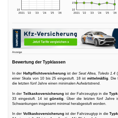
15
10
10
2021
'22
'23
'24
'25
'26
2021
'22
'23
'24
'25
'26
Anzeige
Bewertung der Typklassen
In der
Haftpflichtversicherung
ist der
Seat Altea, Toledo 1.4
(
einer Skala von 10 bis 25 eingestuft. 18 ist
mittelmäßig
. Die
die letzten fünf Jahre einen minimalen Aufwärtstrend.
In der
Teilkaskoversicherung
ist der Fahrzeugtyp in die
Typk
33 eingestuft. 14 ist
günstig
. Über die letzten fünf Jahre i
Schwankungen insgesamt minimal herabgestuft worden.
In der
Vollkaskoversicherung
ist der Fahrzeugtyp in die
Typk