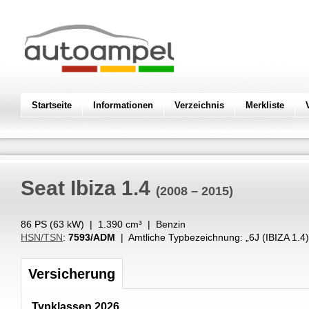
Startseite
Informationen
Verzeichnis
Merkliste
Seat
Ibiza 1.4
(2008 – 2015)
86 PS (
63
kW
) |
1.390
cm³
|
Benzin
HSN/TSN
:
7593/ADM
| Amtliche Typbezeichnung: „
6J (IBIZA 1.4)
Versicherung
Typklassen 2026