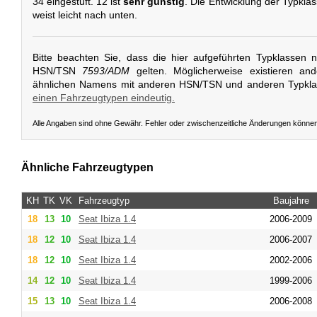
34 eingestuft. 12 ist
sehr günstig
. Die Entwicklung der Typkla
weist leicht nach unten.
Bitte beachten Sie, dass die hier aufgeführten Typklassen 
HSN/TSN
7593/ADM
gelten. Möglicherweise existieren an
ähnlichen Namens mit anderen HSN/TSN und anderen Typkl
einen Fahrzeugtypen eindeutig.
Alle Angaben sind ohne Gewähr. Fehler oder zwischenzeitliche Änderungen könne
Ähnliche Fahrzeugtypen
KH
TK
VK
Fahrzeugtyp
Baujahre
18
13
10
Seat
Ibiza 1.4
2006-2009
18
12
10
Seat
Ibiza 1.4
2006-2007
18
12
10
Seat
Ibiza 1.4
2002-2006
14
12
10
Seat
Ibiza 1.4
1999-2006
15
13
10
Seat
Ibiza 1.4
2006-2008