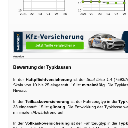
15
10
10
2021
'22
'23
'24
'25
'26
2021
'22
'23
'24
'25
'26
Anzeige
Bewertung der Typklassen
In der
Haftpflichtversicherung
ist der
Seat Ibiza 1.4
(7593/A
Skala von 10 bis 25 eingestuft. 16 ist
mittelmäßig
. Die Typkla
Niveau.
In der
Teilkaskoversicherung
ist der Fahrzeugtyp in die
Typk
33 eingestuft. 15 ist
günstig
. Die Entwicklung der Typklasse wei
minimalen Abwärtstrend auf.
In der
Vollkaskoversicherung
ist der Fahrzeugtyp in die
Typk