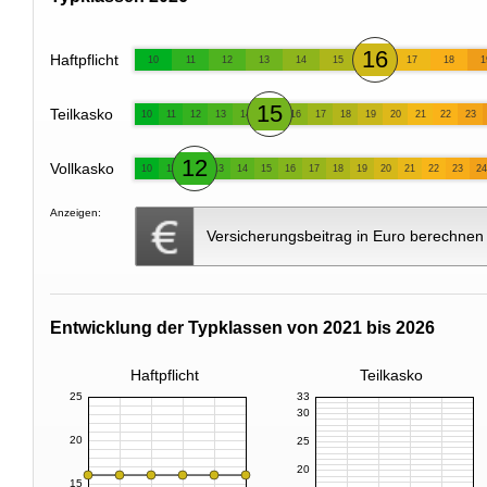
16
Haftpflicht
10
11
12
13
14
15
17
18
1
15
Teilkasko
10
11
12
13
14
16
17
18
19
20
21
22
23
12
Vollkasko
10
11
13
14
15
16
17
18
19
20
21
22
23
24
Anzeigen:
Versicherungsbeitrag in Euro berechnen
Entwicklung der Typklassen von 2021 bis 2026
Haftpflicht
Teilkasko
25
33
30
20
25
20
15