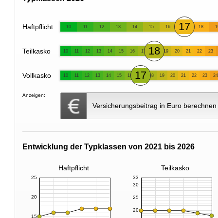
17
Haftpflicht
10
11
12
13
14
15
16
18
1
18
Teilkasko
10
11
12
13
14
15
16
17
19
20
21
22
23
17
Vollkasko
10
11
12
13
14
15
16
18
19
20
21
22
23
24
Anzeigen:
Versicherungsbeitrag in Euro berechnen
Entwicklung der Typklassen von 2021 bis 2026
Haftpflicht
Teilkasko
25
33
30
20
25
20
15