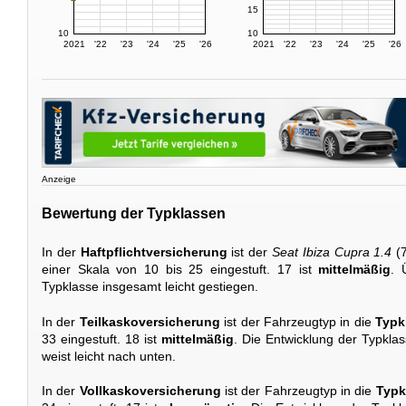
15
10
10
2021
'22
'23
'24
'25
'26
2021
'22
'23
'24
'25
'26
Anzeige
Bewertung der Typklassen
In der
Haftpflichtversicherung
ist der
Seat Ibiza Cupra 1.4
(7
einer Skala von 10 bis 25 eingestuft. 17 ist
mittelmäßig
. 
Typklasse insgesamt leicht gestiegen.
In der
Teilkaskoversicherung
ist der Fahrzeugtyp in die
Typk
33 eingestuft. 18 ist
mittelmäßig
. Die Entwicklung der Typkla
weist leicht nach unten.
In der
Vollkaskoversicherung
ist der Fahrzeugtyp in die
Typk