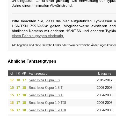
34 eingestuft. 17 ist
eher günstig
. Die Entwicklung der Typkl
Jahre einen minimalen Abwärtstrend.
Bitte beachten Sie, dass die hier aufgeführten Typklassen 
HSN/TSN
7593/ADW
gelten. Möglicherweise existieren an
ähnlichen Namens mit anderen HSN/TSN und anderen Typkl
einen Fahrzeugtypen eindeutig.
Alle Angaben sind ohne Gewähr. Fehler oder zwischenzeitliche Änderungen könne
Ähnliche Fahrzeugtypen
KH
TK
VK
Fahrzeugtyp
Baujahre
17
18
17
Seat
Ibiza Cupra 1.8
2015-2017
15
17
18
Seat
Ibiza Cupra 1.8 T
2006-2008
15
17
18
Seat
Ibiza Cupra 1.8 T
2004-2006
16
17
18
Seat
Ibiza Cupra 1.9 TDI
2006-2008
16
17
18
Seat
Ibiza Cupra 1.9 TDI
2004-2006