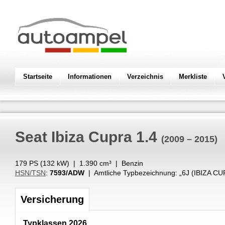
Startseite
Informationen
Verzeichnis
Merkliste
Seat
Ibiza Cupra 1.4
(2009 – 2015)
179 PS (
132
kW
) |
1.390
cm³
|
Benzin
HSN/TSN
:
7593/ADW
| Amtliche Typbezeichnung: „
6J (IBIZA CU
Versicherung
Typklassen 2026