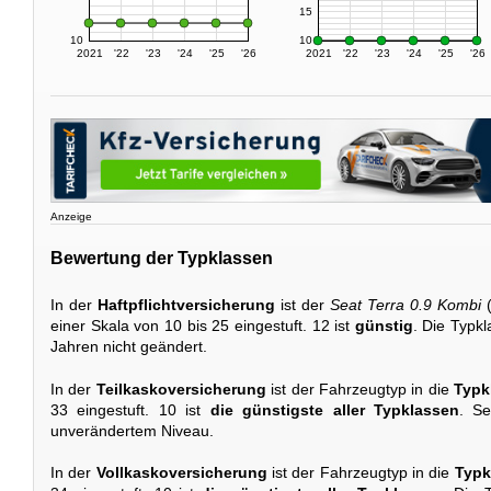
15
10
10
2021
'22
'23
'24
'25
'26
2021
'22
'23
'24
'25
'26
Anzeige
Bewertung der Typklassen
In der
Haftpflichtversicherung
ist der
Seat Terra 0.9 Kombi
(
einer Skala von 10 bis 25 eingestuft. 12 ist
günstig
. Die Typk
Jahren nicht geändert.
In der
Teilkaskoversicherung
ist der Fahrzeugtyp in die
Typk
33 eingestuft. 10 ist
die günstigste aller Typklassen
. Se
unverändertem Niveau.
In der
Vollkaskoversicherung
ist der Fahrzeugtyp in die
Typk