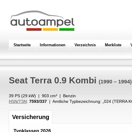
Startseite
Informationen
Verzeichnis
Merkliste
Seat
Terra 0.9 Kombi
(1990 – 1994)
39 PS (
29
kW
) |
903
cm³
|
Benzin
HSN/TSN
:
7593/337
| Amtliche Typbezeichnung: „
024 (TERRA K
Versicherung
Typklassen 2026