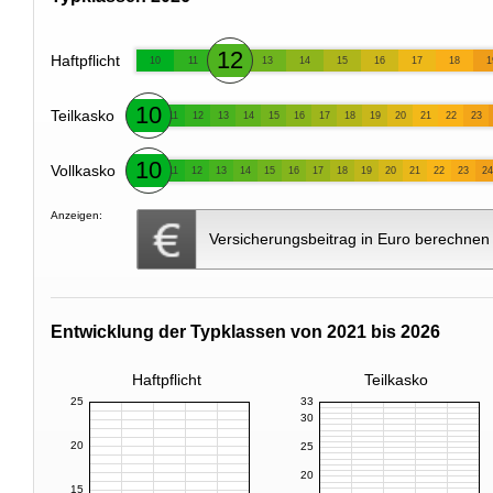
12
Haftpflicht
10
11
13
14
15
16
17
18
1
10
Teilkasko
11
12
13
14
15
16
17
18
19
20
21
22
23
10
Vollkasko
11
12
13
14
15
16
17
18
19
20
21
22
23
24
Anzeigen:
Versicherungsbeitrag in Euro berechnen
Entwicklung der Typklassen von 2021 bis 2026
Haftpflicht
Teilkasko
25
33
30
20
25
20
15