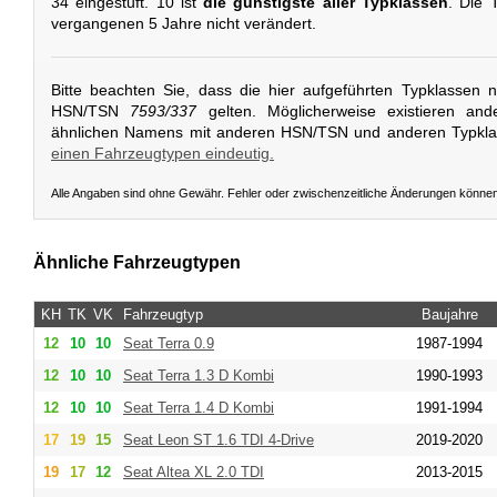
34 eingestuft. 10 ist
die günstigste aller Typklassen
. Die 
vergangenen 5 Jahre nicht verändert.
Bitte beachten Sie, dass die hier aufgeführten Typklassen 
HSN/TSN
7593/337
gelten. Möglicherweise existieren and
ähnlichen Namens mit anderen HSN/TSN und anderen Typkl
einen Fahrzeugtypen eindeutig.
Alle Angaben sind ohne Gewähr. Fehler oder zwischenzeitliche Änderungen könne
Ähnliche Fahrzeugtypen
KH
TK
VK
Fahrzeugtyp
Baujahre
12
10
10
Seat
Terra 0.9
1987-1994
12
10
10
Seat
Terra 1.3 D Kombi
1990-1993
12
10
10
Seat
Terra 1.4 D Kombi
1991-1994
17
19
15
Seat
Leon ST 1.6 TDI 4-Drive
2019-2020
19
17
12
Seat
Altea XL 2.0 TDI
2013-2015