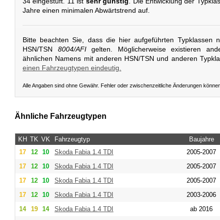
34 eingestuft. 11 ist
sehr günstig
. Die Entwicklung der Typkla
Jahre einen minimalen Abwärtstrend auf.
Bitte beachten Sie, dass die hier aufgeführten Typklassen 
HSN/TSN
8004/AFI
gelten. Möglicherweise existieren and
ähnlichen Namens mit anderen HSN/TSN und anderen Typkl
einen Fahrzeugtypen eindeutig.
Alle Angaben sind ohne Gewähr. Fehler oder zwischenzeitliche Änderungen könne
Ähnliche Fahrzeugtypen
KH
TK
VK
Fahrzeugtyp
Baujahre
17
12
10
Skoda
Fabia 1.4 TDI
2005-2007
17
12
10
Skoda
Fabia 1.4 TDI
2005-2007
17
12
10
Skoda
Fabia 1.4 TDI
2005-2007
17
12
10
Skoda
Fabia 1.4 TDI
2003-2006
14
19
14
Skoda
Fabia 1.4 TDI
ab 2016