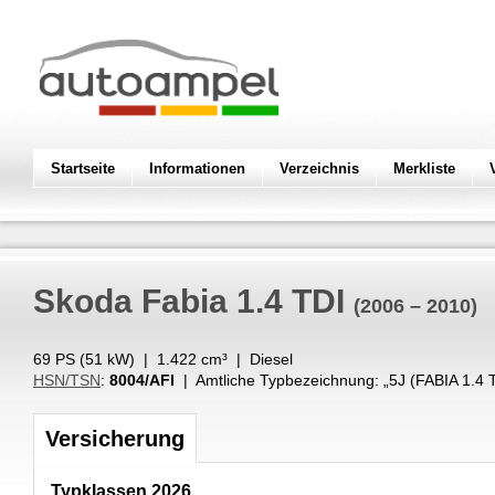
Startseite
Informationen
Verzeichnis
Merkliste
Skoda
Fabia 1.4 TDI
(2006 – 2010)
69 PS (
51
kW
) |
1.422
cm³
|
Diesel
HSN/TSN
:
8004/AFI
| Amtliche Typbezeichnung: „
5J (FABIA 1.4 
Versicherung
Typklassen 2026