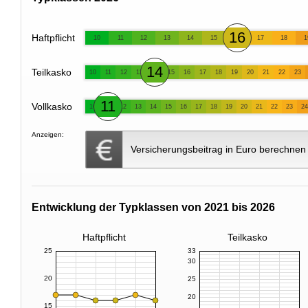
16
Haftpflicht
10
11
12
13
14
15
17
18
1
14
Teilkasko
10
11
12
13
15
16
17
18
19
20
21
22
23
11
Vollkasko
10
12
13
14
15
16
17
18
19
20
21
22
23
24
Anzeigen:
Versicherungsbeitrag in Euro berechnen
Entwicklung der Typklassen von 2021 bis 2026
Haftpflicht
Teilkasko
25
33
30
20
25
20
15