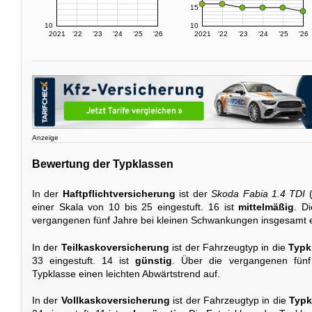
15
10
10
2021
'22
'23
'24
'25
'26
2021
'22
'23
'24
'25
'26
Anzeige
Bewertung der Typklassen
In der
Haftpflichtversicherung
ist der
Skoda Fabia 1.4 TDI
(
einer Skala von 10 bis 25 eingestuft. 16 ist
mittelmäßig
. D
vergangenen fünf Jahre bei kleinen Schwankungen insgesamt e
In der
Teilkaskoversicherung
ist der Fahrzeugtyp in die
Typk
33 eingestuft. 14 ist
günstig
. Über die vergangenen fünf
Typklasse einen leichten Abwärtstrend auf.
In der
Vollkaskoversicherung
ist der Fahrzeugtyp in die
Typk