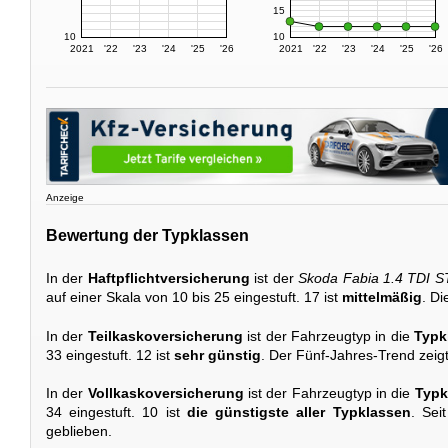
15
10
10
2021
'22
'23
'24
'25
'26
2021
'22
'23
'24
'25
'26
Anzeige
Bewertung der Typklassen
In der
Haftpflichtversicherung
ist der
Skoda Fabia 1.4 TDI 
auf einer Skala von 10 bis 25 eingestuft. 17 ist
mittelmäßig
. Di
In der
Teilkaskoversicherung
ist der Fahrzeugtyp in die
Typk
33 eingestuft. 12 ist
sehr günstig
. Der Fünf-Jahres-Trend zeig
In der
Vollkaskoversicherung
ist der Fahrzeugtyp in die
Typk
34 eingestuft. 10 ist
die günstigste aller Typklassen
. Sei
geblieben.