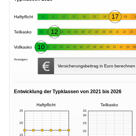
17
Haftpflicht
10
11
12
13
14
15
16
18
1
12
Teilkasko
10
11
13
14
15
16
17
18
19
20
21
22
23
10
Vollkasko
11
12
13
14
15
16
17
18
19
20
21
22
23
24
Anzeigen:
Versicherungsbeitrag in Euro berechnen
Entwicklung der Typklassen von 2021 bis 2026
Haftpflicht
Teilkasko
25
33
30
20
25
20
15