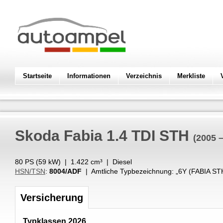
Startseite
Informationen
Verzeichnis
Merkliste
Skoda
Fabia 1.4 TDI STH
(2005 
80 PS (
59
kW
) |
1.422
cm³
|
Diesel
HSN/TSN
:
8004/ADF
| Amtliche Typbezeichnung: „
6Y (FABIA STH
Versicherung
Typklassen 2026