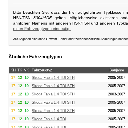
Bitte beachten Sie, dass die hier aufgeführten Typklassen 
HSN/TSN
8004/ADF
gelten. Möglicherweise existieren an
ähnlichen Namens mit anderen HSN/TSN und anderen Typkl
einen Fahrzeugtypen eindeutig.
Alle Angaben sind ohne Gewähr. Fehler oder zwischenzeitliche Änderungen könne
Ähnliche Fahrzeugtypen
KH
TK
VK
Fahrzeugtyp
Baujahre
17
12
10
Skoda
Fabia 1.4 TDI STH
2005-2007
17
12
10
Skoda
Fabia 1.4 TDI STH
2005-2007
17
12
10
Skoda
Fabia 1.4 TDI STH
2003-2007
17
12
10
Skoda
Fabia 1.4 TDI STH
2005-2007
17
12
10
Skoda
Fabia 1.4 TDI STH
2005-2007
17
12
10
Skoda
Fabia 1.4 TDI
2005-2007
17
12
10
Skoda
Fabia 1.4 TDI
2005-2007