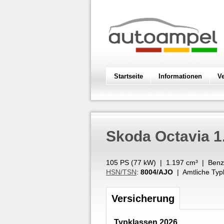
Startseite
Informationen
V
Skoda
Octavia 1
105 PS (
77
kW
) |
1.197
cm³
|
Benz
HSN/TSN
:
8004/AJO
| Amtliche Typ
Versicherung
Typklassen 2026