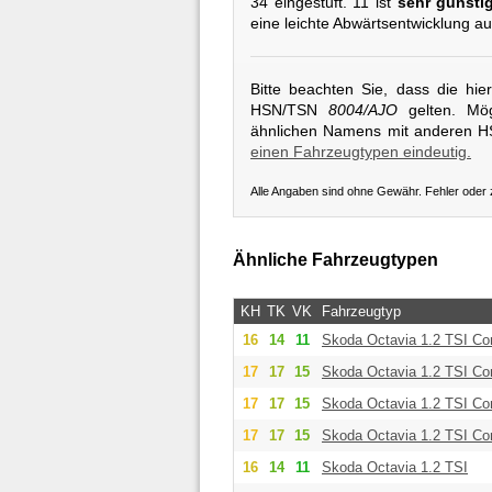
34 eingestuft. 11 ist
sehr günsti
eine leichte Abwärtsentwicklung au
Bitte beachten Sie, dass die hi
HSN/TSN
8004/AJO
gelten. Mög
ähnlichen Namens mit anderen 
einen Fahrzeugtypen eindeutig.
Alle Angaben sind ohne Gewähr. Fehler oder
Ähnliche Fahrzeugtypen
KH
TK
VK
Fahrzeugtyp
16
14
11
Skoda
Octavia 1.2 TSI Co
17
17
15
Skoda
Octavia 1.2 TSI Co
17
17
15
Skoda
Octavia 1.2 TSI Co
17
17
15
Skoda
Octavia 1.2 TSI Co
16
14
11
Skoda
Octavia 1.2 TSI