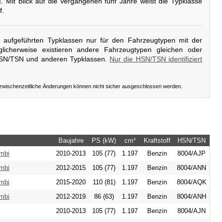
g
. Mit Blick auf die vergangenen fünf Jahre weist die Typklasse
f.
er aufgeführten Typklassen nur für den Fahrzeugtypen mit der
licherweise existieren andere Fahrzeugtypen gleichen oder
HSN/TSN und anderen Typklassen.
Nur die HSN/TSN identifiziert
 zwischenzeitliche Änderungen können nicht sicher ausgeschlossen werden.
Baujahre
PS (kW)
cm³
Kraftstoff
HSN/TSN
mbi
2010-2013
105 (77)
1.197
Benzin
8004/AJP
mbi
2012-2015
105 (77)
1.197
Benzin
8004/ANN
mbi
2015-2020
110 (81)
1.197
Benzin
8004/AQK
mbi
2012-2019
86 (63)
1.197
Benzin
8004/ANH
2010-2013
105 (77)
1.197
Benzin
8004/AJN