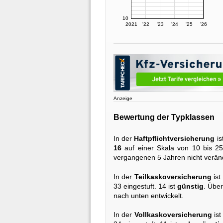
10
2021
'22
'23
'24
'25
'26
Anzeige
Bewertung der Typklassen
In der
Haftpflichtversicherung
is
16
auf einer Skala von 10 bis 25 
vergangenen 5 Jahren nicht verän
In der
Teilkaskoversicherung
ist
33 eingestuft. 14 ist
günstig
. Über
nach unten entwickelt.
In der
Vollkaskoversicherung
ist