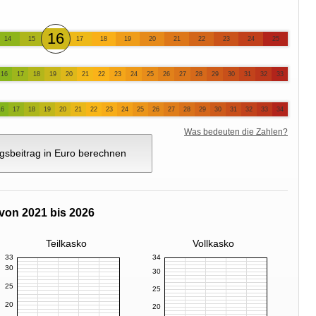
16
14
15
17
18
19
20
21
22
23
24
25
16
17
18
19
20
21
22
23
24
25
26
27
28
29
30
31
32
33
16
17
18
19
20
21
22
23
24
25
26
27
28
29
30
31
32
33
34
Was bedeuten die Zahlen?
gsbeitrag in Euro berechnen
von 2021 bis 2026
Teilkasko
Vollkasko
33
34
30
30
25
25
20
20