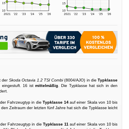
15
15
10
10
2021
'22
'23
'24
'25
'26
2021
'22
'23
'24
'25
'26
t der
Skoda Octavia 1.2 TSI Combi
(8004/AJO) in die
Typklasse
eingestuft. 16 ist
mittelmäßig
. Die Typklasse hat sich in den
dert.
 der Fahrzeugtyp in die
Typklasse 14
auf einer Skala von 10 bis
 den Zeitraum der letzten fünf Jahre hat sich die Typklasse leicht
 der Fahrzeugtyp in die
Typklasse 11
auf einer Skala von 10 bis