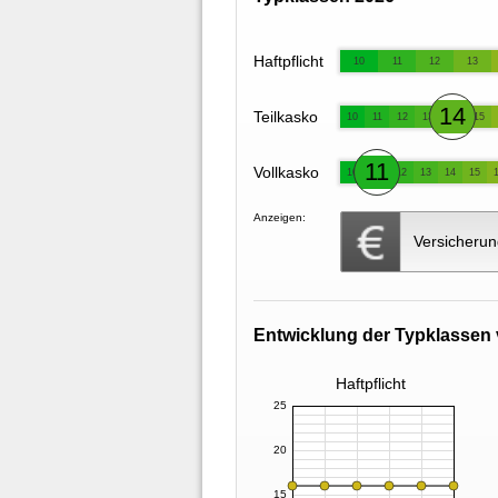
Haftpflicht
10
11
12
13
14
Teilkasko
10
11
12
13
15
11
Vollkasko
10
12
13
14
15
Anzeigen:
Versicherun
Entwicklung der Typklassen 
Haftpflicht
25
20
15