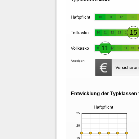
Haftpflicht
10
11
12
13
15
Teilkasko
10
11
12
13
14
11
Vollkasko
10
12
13
14
15
Anzeigen:
Versicherun
Entwicklung der Typklassen 
Haftpflicht
25
20
15