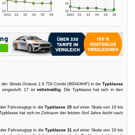
15
15
10
10
2021
'22
'23
'24
'25
'26
2021
'22
'23
'24
'25
'26
t der
Skoda Octavia 1.6 TDI Combi
(8004/AHF) in die
Typklasse
eingestuft. 17 ist
mittelmäßig
. Die Typklasse hat sich in den
 der Fahrzeugtyp in die
Typklasse 15
auf einer Skala von 10 bis
 Typklasse hat sich im Zeitraum der letzten fünf Jahre leicht nach
 der Fahrzeugtyp in die
Typklasse 11
auf einer Skala von 10 bis