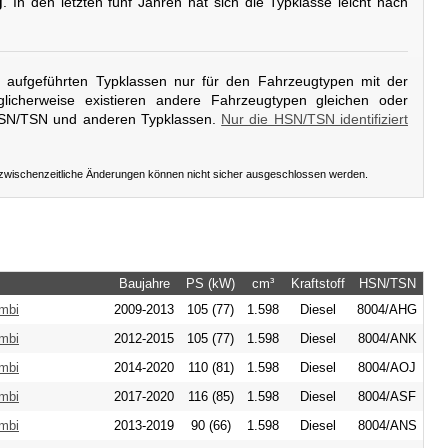
g
. In den letzten fünf Jahren hat sich die Typklasse leicht nach
er aufgeführten Typklassen nur für den Fahrzeugtypen mit der
licherweise existieren andere Fahrzeugtypen gleichen oder
HSN/TSN und anderen Typklassen.
Nur die HSN/TSN identifiziert
 zwischenzeitliche Änderungen können nicht sicher ausgeschlossen werden.
Baujahre
PS (kW)
cm³
Kraftstoff
HSN/TSN
mbi
2009-2013
105 (77)
1.598
Diesel
8004/AHG
mbi
2012-2015
105 (77)
1.598
Diesel
8004/ANK
mbi
2014-2020
110 (81)
1.598
Diesel
8004/AOJ
mbi
2017-2020
116 (85)
1.598
Diesel
8004/ASF
mbi
2013-2019
90 (66)
1.598
Diesel
8004/ANS