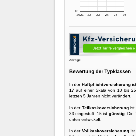
10
2021
'22
'23
'24
'25
'26
Anzeige
Bewertung der Typklassen
In der
Haftpflichtversicherung
is
17
auf einer Skala von 10 bis 25 
letzten 5 Jahren nicht verändert.
In der
Teilkaskoversicherung
ist
33 eingestuft. 15 ist
günstig
. Die
unten entwickelt.
In der
Vollkaskoversicherung
ist