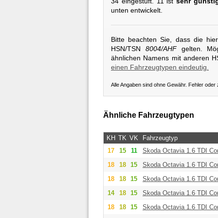
34 eingestuft. 11 ist
sehr günsti
unten entwickelt.
Bitte beachten Sie, dass die hi
HSN/TSN
8004/AHF
gelten. Mög
ähnlichen Namens mit anderen 
einen Fahrzeugtypen eindeutig.
Alle Angaben sind ohne Gewähr. Fehler oder
Ähnliche Fahrzeugtypen
KH
TK
VK
Fahrzeugtyp
17
15
11
Skoda
Octavia 1.6 TDI Co
18
18
15
Skoda
Octavia 1.6 TDI Co
18
18
15
Skoda
Octavia 1.6 TDI Co
14
18
15
Skoda
Octavia 1.6 TDI Co
18
18
15
Skoda
Octavia 1.6 TDI Co