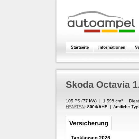
Startseite
Informationen
V
Skoda
Octavia 1
105 PS (
77
kW
) |
1.598
cm³
|
Dies
HSN/TSN
:
8004/AHF
| Amtliche Typ
Versicherung
Typklassen 2026