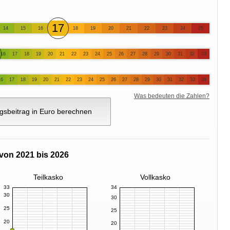
17
14
15
16
18
19
20
21
22
23
24
25
16
17
18
19
20
21
22
23
24
25
26
27
28
29
30
31
32
33
16
17
18
19
20
21
22
23
24
25
26
27
28
29
30
31
32
33
34
Was bedeuten die Zahlen?
gsbeitrag in Euro berechnen
von 2021 bis 2026
Teilkasko
Vollkasko
33
34
30
30
25
25
20
20