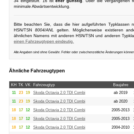
34 eingestuft. 16 ist
eher günstig
. Über die vergangenen fü
minimale Abwärtsentwicklung.
Bitte beachten Sie, dass die hier aufgeführten Typklassen 
HSN/TSN
8004/ANL
gelten. Möglicherweise existieren an
ähnlichen Namens mit anderen HSN/TSN und anderen Typkl
einen Fahrzeugtypen eindeutig.
Alle Angaben sind ohne Gewähr. Fehler oder zwischenzeitliche Änderungen könne
Ähnliche Fahrzeugtypen
KH
TK
VK
Fahrzeugtyp
Baujahre
11
23
19
Skoda
Octavia 2.0 TDI Combi
ab 2019
11
23
19
Skoda
Octavia 2.0 TDI Combi
ab 2020
18
17
12
Skoda
Octavia 2.0 TDI Combi
2005-2013
18
17
12
Skoda
Octavia 2.0 TDI Combi
2005-2013
18
17
12
Skoda
Octavia 2.0 TDI Combi
2004-2010