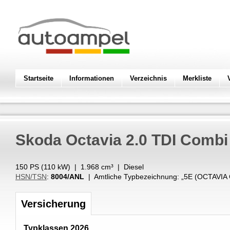
Startseite
Informationen
Verzeichnis
Merkliste
Skoda
Octavia 2.0 TDI Combi
150 PS (
110
kW
) |
1.968
cm³
|
Diesel
HSN/TSN
:
8004/ANL
| Amtliche Typbezeichnung: „
5E (OCTAVIA 
Versicherung
Typklassen 2026