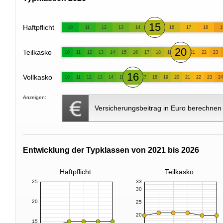
15
Haftpflicht
10
11
12
13
14
16
17
18
1
20
Teilkasko
10
11
12
13
14
15
16
17
18
19
21
22
23
16
Vollkasko
10
11
12
13
14
15
17
18
19
20
21
22
23
24
Anzeigen:
Versicherungsbeitrag in Euro berechnen
Entwicklung der Typklassen von 2021 bis 2026
Haftpflicht
Teilkasko
25
33
30
20
25
20
15