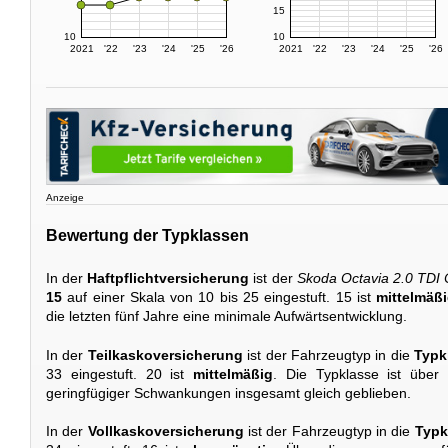
15
10
10
2021
'22
'23
'24
'25
'26
2021
'22
'23
'24
'25
'26
Anzeige
Bewertung der Typklassen
In der
Haftpflichtversicherung
ist der
Skoda Octavia 2.0 TDI
15
auf einer Skala von 10 bis 25 eingestuft. 15 ist
mittelmäß
die letzten fünf Jahre eine minimale Aufwärtsentwicklung.
In der
Teilkaskoversicherung
ist der Fahrzeugtyp in die
Typk
33 eingestuft. 20 ist
mittelmäßig
. Die Typklasse ist über
geringfügiger Schwankungen insgesamt gleich geblieben.
In der
Vollkaskoversicherung
ist der Fahrzeugtyp in die
Typk