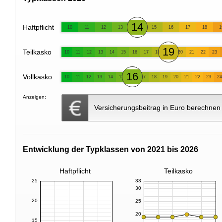
14
Haftpflicht
10
11
12
13
15
16
17
18
1
19
Teilkasko
10
11
12
13
14
15
16
17
18
20
21
22
23
16
Vollkasko
10
11
12
13
14
15
17
18
19
20
21
22
23
24
Anzeigen:
Versicherungsbeitrag in Euro berechnen
Entwicklung der Typklassen von 2021 bis 2026
Haftpflicht
Teilkasko
25
33
30
20
25
20
15