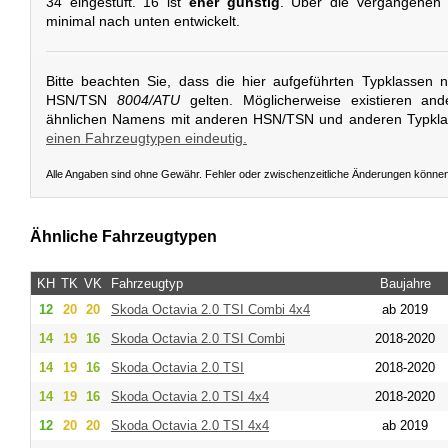
34 eingestuft. 16 ist
eher günstig
. Über die vergangenen 
minimal nach unten entwickelt.
Bitte beachten Sie, dass die hier aufgeführten Typklassen 
HSN/TSN
8004/ATU
gelten. Möglicherweise existieren an
ähnlichen Namens mit anderen HSN/TSN und anderen Typkl
einen Fahrzeugtypen eindeutig.
Alle Angaben sind ohne Gewähr. Fehler oder zwischenzeitliche Änderungen könne
Ähnliche Fahrzeugtypen
KH
TK
VK
Fahrzeugtyp
Baujahre
12
20
20
Skoda
Octavia 2.0 TSI Combi 4x4
ab 2019
14
19
16
Skoda
Octavia 2.0 TSI Combi
2018-2020
14
19
16
Skoda
Octavia 2.0 TSI
2018-2020
14
19
16
Skoda
Octavia 2.0 TSI 4x4
2018-2020
12
20
20
Skoda
Octavia 2.0 TSI 4x4
ab 2019