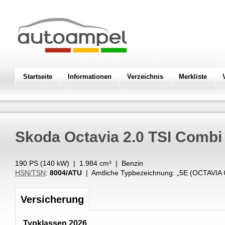
Startseite
Informationen
Verzeichnis
Merkliste
Skoda
Octavia 2.0 TSI Combi
190 PS (
140
kW
) |
1.984
cm³
|
Benzin
HSN/TSN
:
8004/ATU
| Amtliche Typbezeichnung: „
5E (OCTAVIA 
Versicherung
Typklassen 2026