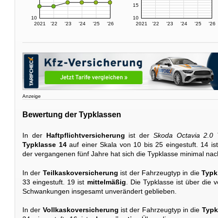
15
10
10
2021
'22
'23
'24
'25
'26
2021
'22
'23
'24
'25
'26
Anzeige
Bewertung der Typklassen
In der
Haftpflichtversicherung
ist der
Skoda Octavia 2.0
Typklasse 14
auf einer Skala von 10 bis 25 eingestuft. 14 is
der vergangenen fünf Jahre hat sich die Typklasse minimal nac
In der
Teilkaskoversicherung
ist der Fahrzeugtyp in die
Typk
33 eingestuft. 19 ist
mittelmäßig
. Die Typklasse ist über die 
Schwankungen insgesamt unverändert geblieben.
In der
Vollkaskoversicherung
ist der Fahrzeugtyp in die
Typk