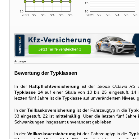
15
10
10
2021
'22
'23
'24
'25
'26
2021
'22
'23
'24
'25
'26
Anzeige
Bewertung der Typklassen
In der
Haftpflichtversicherung
ist der
Skoda Octavia RS 
Typklasse 14
auf einer Skala von 10 bis 25 eingestuft. 14 
letzten fünf Jahre ist die Typklasse auf unverändertem Niveau 
In der
Teilkaskoversicherung
ist der Fahrzeugtyp in die
Typk
33 eingestuft. 22 ist
mittelmäßig
. Über die letzten fünf Jahre 
Schwankungen insgesamt unverändert geblieben.
In der
Vollkaskoversicherung
ist der Fahrzeugtyp in die
Typk