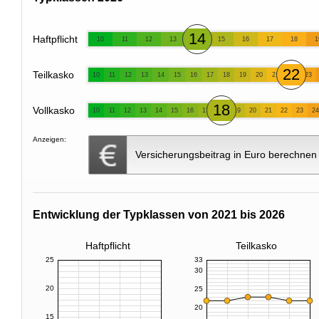
14
Haftpflicht
10
11
12
13
15
16
17
18
1
22
Teilkasko
10
11
12
13
14
15
16
17
18
19
20
21
23
18
Vollkasko
10
11
12
13
14
15
16
17
19
20
21
22
23
24
Anzeigen:
Versicherungsbeitrag in Euro berechnen
Entwicklung der Typklassen von 2021 bis 2026
Haftpflicht
Teilkasko
25
33
30
20
25
20
15