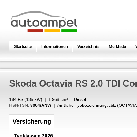
Startseite
Informationen
Verzeichnis
Merkliste
Skoda
Octavia RS 2.0 TDI C
184 PS (
135
kW
) |
1.968
cm³
|
Diesel
HSN/TSN
:
8004/ANW
| Amtliche Typbezeichnung: „
5E (OCTAVIA
Versicherung
Typklassen 2026