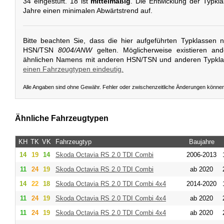
34 eingestuft. 18 ist
mittelmäßig
. Die Entwicklung der Typkla
Jahre einen minimalen Abwärtstrend auf.
Bitte beachten Sie, dass die hier aufgeführten Typklassen 
HSN/TSN
8004/ANW
gelten. Möglicherweise existieren an
ähnlichen Namens mit anderen HSN/TSN und anderen Typkl
einen Fahrzeugtypen eindeutig.
Alle Angaben sind ohne Gewähr. Fehler oder zwischenzeitliche Änderungen könne
Ähnliche Fahrzeugtypen
KH
TK
VK
Fahrzeugtyp
Baujahre
14
19
14
Skoda
Octavia RS 2.0 TDI Combi
2006-2013
11
24
19
Skoda
Octavia RS 2.0 TDI Combi
ab 2020
14
22
18
Skoda
Octavia RS 2.0 TDI Combi 4x4
2014-2020
11
24
19
Skoda
Octavia RS 2.0 TDI Combi 4x4
ab 2020
11
24
19
Skoda
Octavia RS 2.0 TDI Combi 4x4
ab 2020