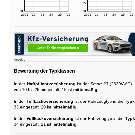
15
10
10
2021
'22
'23
'24
'25
'26
2021
'22
'23
'24
'25
'26
Anzeige
Bewertung der Typklassen
In der
Haftpflichtversicherung
ist der
Smart #3
(2320/AAC) i
von 10 bis 25 eingestuft. 15 ist
mittelmäßig
.
In der
Teilkaskoversicherung
ist der Fahrzeugtyp in die
Typk
33 eingestuft. 20 ist
mittelmäßig
.
In der
Vollkaskoversicherung
ist der Fahrzeugtyp in die
Typk
34 eingestuft. 21 ist
mittelmäßig
.