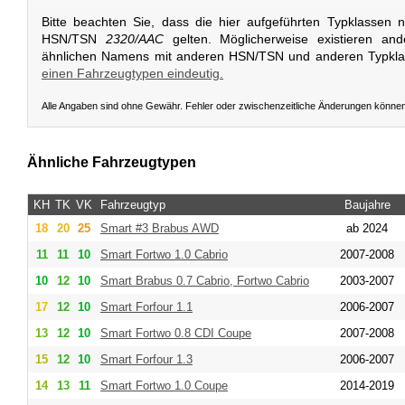
Bitte beachten Sie, dass die hier aufgeführten Typklassen 
HSN/TSN
2320/AAC
gelten. Möglicherweise existieren an
ähnlichen Namens mit anderen HSN/TSN und anderen Typkl
einen Fahrzeugtypen eindeutig.
Alle Angaben sind ohne Gewähr. Fehler oder zwischenzeitliche Änderungen könne
Ähnliche Fahrzeugtypen
KH
TK
VK
Fahrzeugtyp
Baujahre
18
20
25
Smart
#3 Brabus AWD
ab 2024
11
11
10
Smart
Fortwo 1.0 Cabrio
2007-2008
10
12
10
Smart
Brabus 0.7 Cabrio, Fortwo Cabrio
2003-2007
17
12
10
Smart
Forfour 1.1
2006-2007
13
12
10
Smart
Fortwo 0.8 CDI Coupe
2007-2008
15
12
10
Smart
Forfour 1.3
2006-2007
14
13
11
Smart
Fortwo 1.0 Coupe
2014-2019