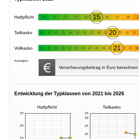
15
Haftpflicht
10
11
12
13
14
16
17
18
1
20
Teilkasko
10
11
12
13
14
15
16
17
18
19
21
22
23
21
Vollkasko
10
11
12
13
14
15
16
17
18
19
20
22
23
24
Anzeigen:
Versicherungsbeitrag in Euro berechnen
Entwicklung der Typklassen von 2021 bis 2026
Haftpflicht
Teilkasko
25
33
30
20
25
20
15