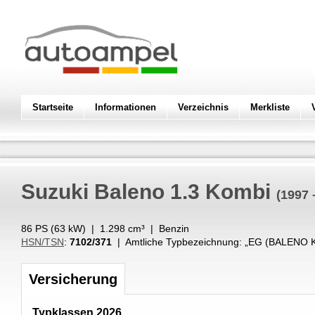
Startseite
Informationen
Verzeichnis
Merkliste
Suzuki
Baleno 1.3 Kombi
(1997 
86 PS (
63
kW
) |
1.298
cm³
|
Benzin
HSN/TSN
:
7102/371
| Amtliche Typbezeichnung: „
EG (BALENO 
Versicherung
Typklassen 2026