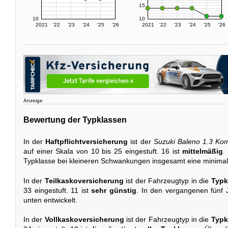
15
10
10
2021
'22
'23
'24
'25
'26
2021
'22
'23
'24
'25
'26
Anzeige
Bewertung der Typklassen
In der
Haftpflichtversicherung
ist der
Suzuki Baleno 1.3 Ko
auf einer Skala von 10 bis 25 eingestuft. 16 ist
mittelmäßig
.
Typklasse bei kleineren Schwankungen insgesamt eine minimal
In der
Teilkaskoversicherung
ist der Fahrzeugtyp in die
Typk
33 eingestuft. 11 ist
sehr günstig
. In den vergangenen fünf 
unten entwickelt.
In der
Vollkaskoversicherung
ist der Fahrzeugtyp in die
Typk