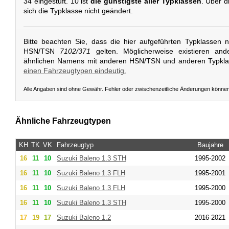
34 eingestuft. 10 ist
die günstigste aller Typklassen
. Über 
sich die Typklasse nicht geändert.
Bitte beachten Sie, dass die hier aufgeführten Typklassen 
HSN/TSN
7102/371
gelten. Möglicherweise existieren and
ähnlichen Namens mit anderen HSN/TSN und anderen Typkl
einen Fahrzeugtypen eindeutig.
Alle Angaben sind ohne Gewähr. Fehler oder zwischenzeitliche Änderungen könne
Ähnliche Fahrzeugtypen
KH
TK
VK
Fahrzeugtyp
Baujahre
16
11
10
Suzuki
Baleno 1.3 STH
1995-2002
16
11
10
Suzuki
Baleno 1.3 FLH
1995-2001
16
11
10
Suzuki
Baleno 1.3 FLH
1995-2000
16
11
10
Suzuki
Baleno 1.3 STH
1995-2000
17
19
17
Suzuki
Baleno 1.2
2016-2021