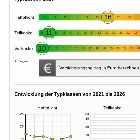
16
Haftpflicht
10
11
12
13
14
15
17
18
1
11
Teilkasko
10
12
13
14
15
16
17
18
19
20
21
22
23
10
Vollkasko
11
12
13
14
15
16
17
18
19
20
21
22
23
24
Anzeigen:
Versicherungsbeitrag in Euro berechnen
Entwicklung der Typklassen von 2021 bis 2026
Haftpflicht
Teilkasko
25
33
30
20
25
20
15