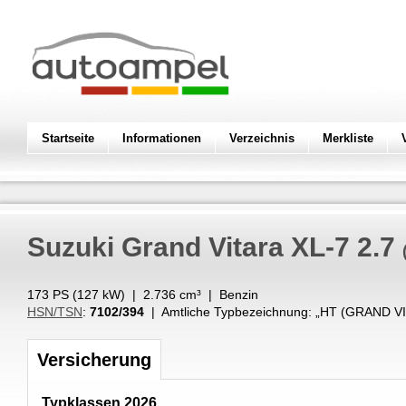
Startseite
Informationen
Verzeichnis
Merkliste
Suzuki
Grand Vitara XL-7 2.7
173 PS (
127
kW
) |
2.736
cm³
|
Benzin
HSN/TSN
:
7102/394
| Amtliche Typbezeichnung: „
HT (GRAND VI
Versicherung
Typklassen 2026