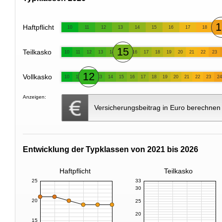
1
Haftpflicht
10
11
12
13
14
15
16
17
18
15
Teilkasko
10
11
12
13
14
16
17
18
19
20
21
22
23
12
Vollkasko
10
11
13
14
15
16
17
18
19
20
21
22
23
24
Anzeigen:
Versicherungsbeitrag in Euro berechnen
Entwicklung der Typklassen von 2021 bis 2026
Haftpflicht
Teilkasko
25
33
30
20
25
20
15