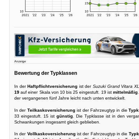
15
10
10
2021
'22
'23
'24
'25
'26
2021
'22
'23
'24
'25
'26
Anzeige
Bewertung der Typklassen
In der
Haftpflichtversicherung
ist der
Suzuki Grand Vitara XL
19
auf einer Skala von 10 bis 25 eingestuft. 19 ist
mittelmäßig
der vergangenen fünf Jahre leicht nach unten entwickelt.
In der
Teilkaskoversicherung
ist der Fahrzeugtyp in die
Typk
33 eingestuft. 15 ist
günstig
. Die Typklasse ist in den verga
Schwankungen insgesamt gleich geblieben.
In der
Vollkaskoversicherung
ist der Fahrzeugtyp in die
Typk