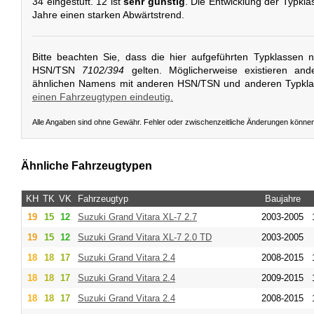
34 eingestuft. 12 ist
sehr günstig
. Die Entwicklung der Typkla
Jahre einen starken Abwärtstrend.
Bitte beachten Sie, dass die hier aufgeführten Typklassen 
HSN/TSN
7102/394
gelten. Möglicherweise existieren and
ähnlichen Namens mit anderen HSN/TSN und anderen Typkl
einen Fahrzeugtypen eindeutig.
Alle Angaben sind ohne Gewähr. Fehler oder zwischenzeitliche Änderungen könne
Ähnliche Fahrzeugtypen
KH
TK
VK
Fahrzeugtyp
Baujahre
19
15
12
Suzuki
Grand Vitara XL-7 2.7
2003-2005
19
15
12
Suzuki
Grand Vitara XL-7 2.0 TD
2003-2005
18
18
17
Suzuki
Grand Vitara 2.4
2008-2015
18
18
17
Suzuki
Grand Vitara 2.4
2009-2015
18
18
17
Suzuki
Grand Vitara 2.4
2008-2015