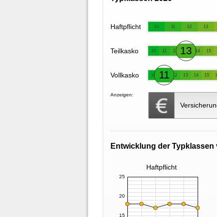
Haftpflicht
10
11
12
13
13
Teilkasko
10
11
12
14
15
11
Vollkasko
10
12
13
14
15
Anzeigen:
Versicherun
Entwicklung der Typklassen 
Haftpflicht
25
20
15