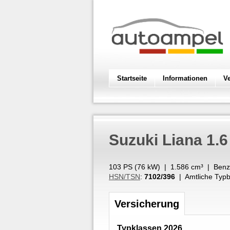
Startseite
Informationen
V
Suzuki
Liana 1.
103 PS (
76
kW
) |
1.586
cm³
|
Benz
HSN/TSN
:
7102/396
| Amtliche Typb
Versicherung
Typklassen 2026