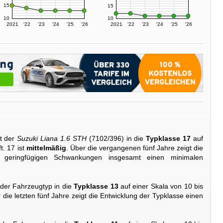
15
15
10
10
2021
'22
'23
'24
'25
'26
2021
'22
'23
'24
'25
'26
t der
Suzuki Liana 1.6 STH
(7102/396) in die
Typklasse 17
auf
t. 17 ist
mittelmäßig
. Über die vergangenen fünf Jahre zeigt die
i geringfügigen Schwankungen insgesamt einen minimalen
 der Fahrzeugtyp in die
Typklasse 13
auf einer Skala von 10 bis
 die letzten fünf Jahre zeigt die Entwicklung der Typklasse einen