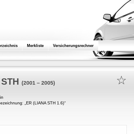
erzeichnis
Merkliste
Versicherungsrechner
☆
6 STH
(2001 – 2005)
in
ezeichnung: „
ER (LIANA STH 1.6)
“