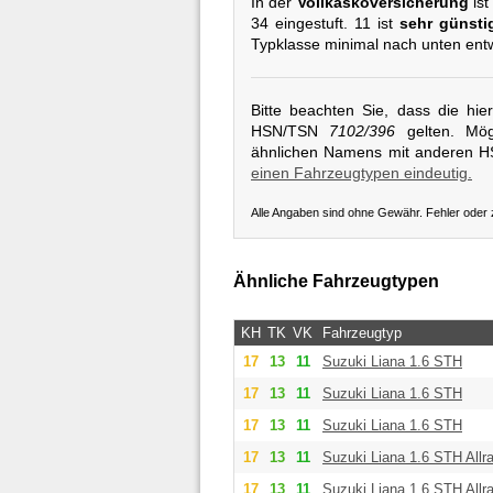
In der
Vollkaskoversicherung
ist
34 eingestuft. 11 ist
sehr günsti
Typklasse minimal nach unten entw
Bitte beachten Sie, dass die hi
HSN/TSN
7102/396
gelten. Mögl
ähnlichen Namens mit anderen 
einen Fahrzeugtypen eindeutig.
Alle Angaben sind ohne Gewähr. Fehler oder
Ähnliche Fahrzeugtypen
KH
TK
VK
Fahrzeugtyp
17
13
11
Suzuki
Liana 1.6 STH
17
13
11
Suzuki
Liana 1.6 STH
17
13
11
Suzuki
Liana 1.6 STH
17
13
11
Suzuki
Liana 1.6 STH Allr
17
13
11
Suzuki
Liana 1.6 STH Allr