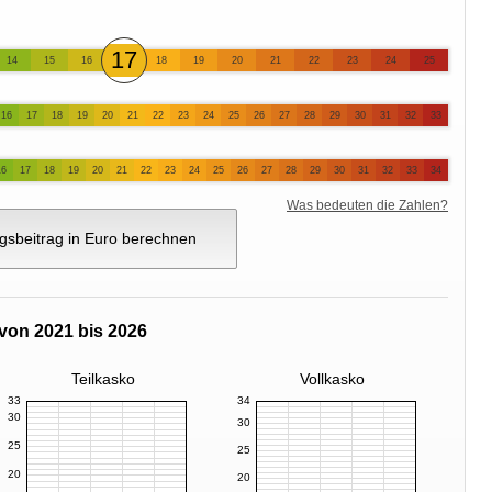
17
14
15
16
18
19
20
21
22
23
24
25
16
17
18
19
20
21
22
23
24
25
26
27
28
29
30
31
32
33
16
17
18
19
20
21
22
23
24
25
26
27
28
29
30
31
32
33
34
Was bedeuten die Zahlen?
gsbeitrag in Euro berechnen
von 2021 bis 2026
Teilkasko
Vollkasko
33
34
30
30
25
25
20
20