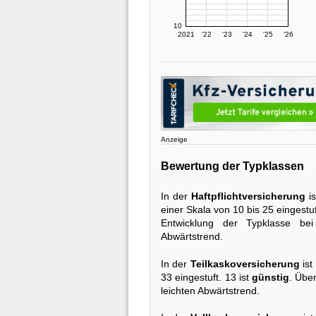
10
2021
'22
'23
'24
'25
'26
Anzeige
Bewertung der Typklassen
In der
Haftpflichtversicherung
is
einer Skala von 10 bis 25 eingestuf
Entwicklung der Typklasse be
Abwärtstrend.
In der
Teilkaskoversicherung
ist
33 eingestuft. 13 ist
günstig
. Über
leichten Abwärtstrend.