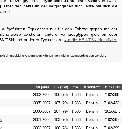
 der Fahrzeugtyp in die
Typklasse 11
auf einer Skala von 10 bis
g
. Über den Zeitraum der vergangenen fünf Jahre hat sich die
ickelt.
er aufgeführten Typklassen nur für den Fahrzeugtypen mit der
icherweise existieren andere Fahrzeugtypen gleichen oder
HSN/TSN und anderen Typklassen.
Nur die HSN/TSN identifiziert
 zwischenzeitliche Änderungen können nicht sicher ausgeschlossen werden.
Baujahre
PS (kW)
cm³
Kraftstoff
HSN/TSN
2002-2006
106 (78)
1.586
Benzin
7102/398
2005-2007
107 (79)
1.586
Benzin
7102/432
2006-2007
107 (79)
1.586
Benzin
7102/ABK
ad
2001-2006
103 (76)
1.586
Benzin
7102/397
ad
2002-2007
106 (78)
1.586
Benzin
7102/399