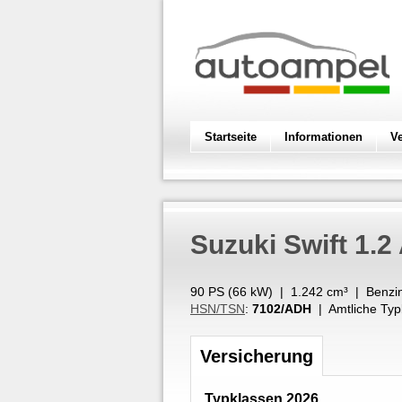
Startseite
Informationen
V
Suzuki
Swift 1.2
90 PS (
66
kW
) |
1.242
cm³
|
Benzi
HSN/TSN
:
7102/ADH
| Amtliche Typ
Versicherung
Typklassen 2026