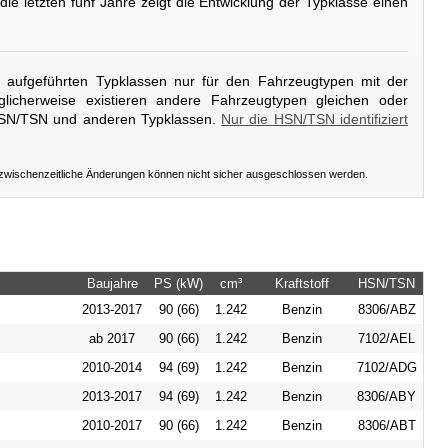
 die letzten fünf Jahre zeigt die Entwicklung der Typklasse einen
er aufgeführten Typklassen nur für den Fahrzeugtypen mit der
licherweise existieren andere Fahrzeugtypen gleichen oder
HSN/TSN und anderen Typklassen.
Nur die HSN/TSN identifiziert
 zwischenzeitliche Änderungen können nicht sicher ausgeschlossen werden.
Baujahre
PS (kW)
cm³
Kraftstoff
HSN/TSN
2013-2017
90 (66)
1.242
Benzin
8306/ABZ
ab 2017
90 (66)
1.242
Benzin
7102/AEL
2010-2014
94 (69)
1.242
Benzin
7102/ADG
2013-2017
94 (69)
1.242
Benzin
8306/ABY
2010-2017
90 (66)
1.242
Benzin
8306/ABT