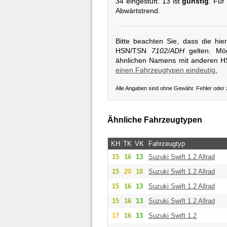
34 eingestuft. 13 ist
günstig
. Für
Abwärtstrend.
Bitte beachten Sie, dass die hi
HSN/TSN
7102/ADH
gelten. Mög
ähnlichen Namens mit anderen 
einen Fahrzeugtypen eindeutig.
Alle Angaben sind ohne Gewähr. Fehler oder
Ähnliche Fahrzeugtypen
KH
TK
VK
Fahrzeugtyp
15
16
13
Suzuki
Swift 1.2 Allrad
15
20
18
Suzuki
Swift 1.2 Allrad
15
16
13
Suzuki
Swift 1.2 Allrad
15
16
13
Suzuki
Swift 1.2 Allrad
17
16
13
Suzuki
Swift 1.2