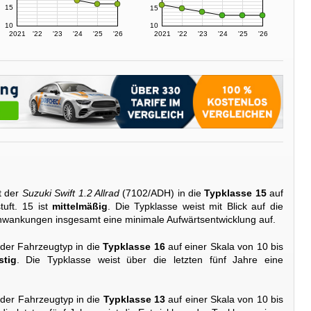
15
15
10
10
2021
'22
'23
'24
'25
'26
2021
'22
'23
'24
'25
'26
t der
Suzuki Swift 1.2 Allrad
(7102/ADH) in die
Typklasse 15
auf
tuft. 15 ist
mittelmäßig
. Die Typklasse weist mit Blick auf die
Schwankungen insgesamt eine minimale Aufwärtsentwicklung auf.
 der Fahrzeugtyp in die
Typklasse 16
auf einer Skala von 10 bis
stig
. Die Typklasse weist über die letzten fünf Jahre eine
 der Fahrzeugtyp in die
Typklasse 13
auf einer Skala von 10 bis