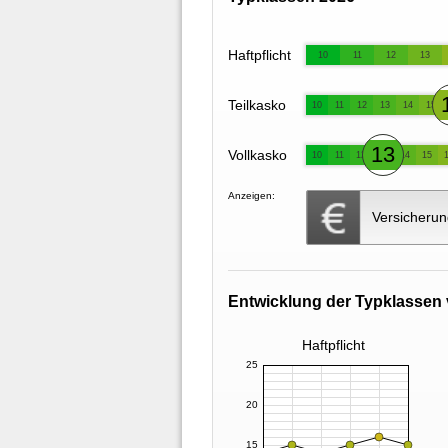
Haftpflicht
10
11
12
13
Teilkasko
10
11
12
13
14
15
13
Vollkasko
10
11
12
14
15
Anzeigen:
Versicherun
Entwicklung der Typklassen 
Haftpflicht
25
20
15