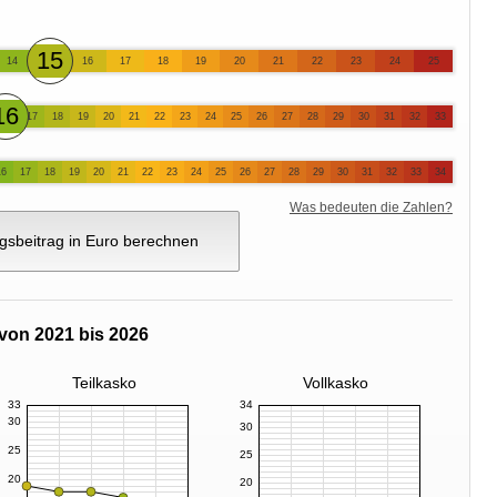
15
14
16
17
18
19
20
21
22
23
24
25
16
17
18
19
20
21
22
23
24
25
26
27
28
29
30
31
32
33
16
17
18
19
20
21
22
23
24
25
26
27
28
29
30
31
32
33
34
Was bedeuten die Zahlen?
gsbeitrag in Euro berechnen
von 2021 bis 2026
Teilkasko
Vollkasko
33
34
30
30
25
25
20
20