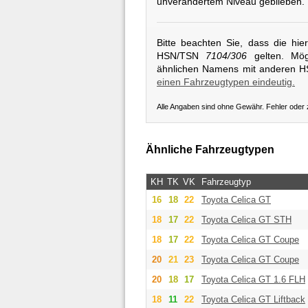
unverändertem Niveau geblieben.
Bitte beachten Sie, dass die hi
HSN/TSN
7104/306
gelten. Mögl
ähnlichen Namens mit anderen 
einen Fahrzeugtypen eindeutig.
Alle Angaben sind ohne Gewähr. Fehler oder
Ähnliche Fahrzeugtypen
KH
TK
VK
Fahrzeugtyp
16
18
22
Toyota
Celica GT
18
17
22
Toyota
Celica GT STH
18
17
22
Toyota
Celica GT Coupe
20
21
23
Toyota
Celica GT Coupe
20
18
17
Toyota
Celica GT 1.6 FLH
18
11
22
Toyota
Celica GT Liftback