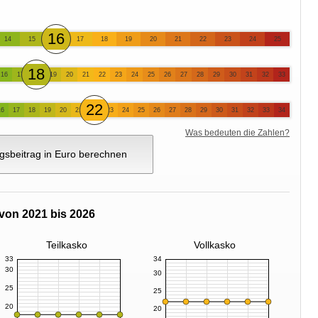
16
14
15
17
18
19
20
21
22
23
24
25
18
16
17
19
20
21
22
23
24
25
26
27
28
29
30
31
32
33
22
16
17
18
19
20
21
23
24
25
26
27
28
29
30
31
32
33
34
Was bedeuten die Zahlen?
gsbeitrag in Euro berechnen
von 2021 bis 2026
Teilkasko
Vollkasko
33
34
30
30
25
25
20
20