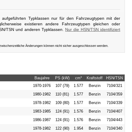
er aufgeführten Typklassen nur für den Fahrzeugtypen mit der
icherweise existieren andere Fahrzeugtypen gleichen oder
HSN/TSN und anderen Typklassen.
Nur die HSN/TSN identifiziert
 zwischenzeitliche Änderungen können nicht sicher ausgeschlossen werden.
Baujahre
PS (kW)
cm³
Kraftstoff
HSN/TSN
1970-1976
107 (79)
1.577
Benzin
7104/321
1980-1982
110 (81)
1.577
Benzin
7104/359
1978-1982
109 (80)
1.577
Benzin
7104/339
1983-1985
124 (91)
1.576
Benzin
7104/407
1986-1987
124 (91)
1.576
Benzin
7104/443
1978-1982
122 (90)
1.954
Benzin
7104/340