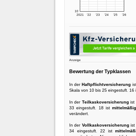
10
2021
'22
'23
'24
'25
'26
Anzeige
Bewertung der Typklassen
In der
Haftpflichtversicherung
is
Skala von 10 bis 25 eingestuft. 16 
In der
Teilkaskoversicherung
ist
33 eingestuft. 18 ist
mittelmäßi
verändert.
In der
Vollkaskoversicherung
ist
34 eingestuft. 22 ist
mittelmäß