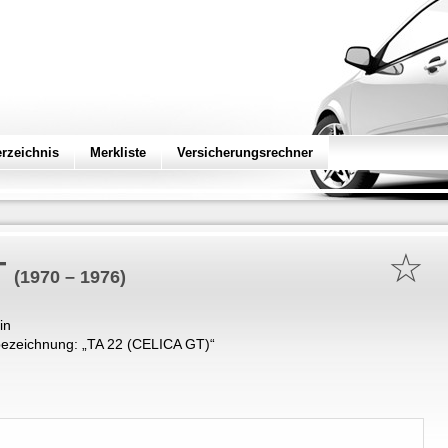
erzeichnis
Merkliste
Versicherungsrechner
☆
T
(1970 – 1976)
in
ezeichnung: „
TA 22 (CELICA GT)
“