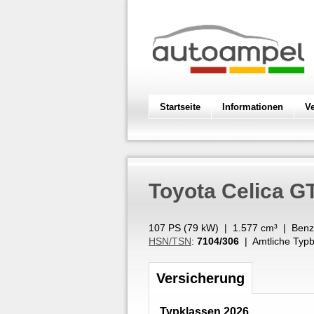
Startseite
Informationen
V
Toyota
Celica G
107 PS (
79
kW
) |
1.577
cm³
|
Benz
HSN/TSN
:
7104/306
| Amtliche Typb
Versicherung
Typklassen 2026