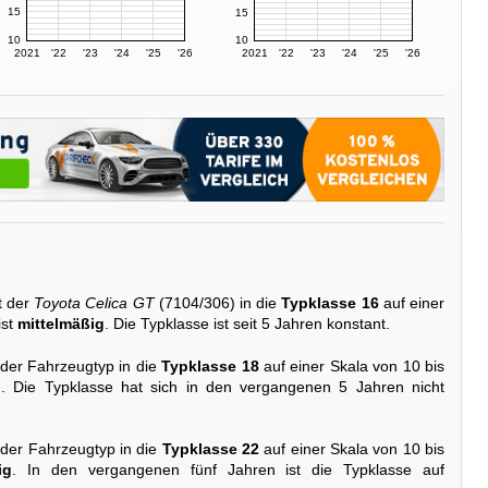
15
15
10
10
2021
'22
'23
'24
'25
'26
2021
'22
'23
'24
'25
'26
t der
Toyota Celica GT
(7104/306) in die
Typklasse 16
auf einer
ist
mittelmäßig
. Die Typklasse ist seit 5 Jahren konstant.
 der Fahrzeugtyp in die
Typklasse 18
auf einer Skala von 10 bis
g
. Die Typklasse hat sich in den vergangenen 5 Jahren nicht
 der Fahrzeugtyp in die
Typklasse 22
auf einer Skala von 10 bis
ig
. In den vergangenen fünf Jahren ist die Typklasse auf