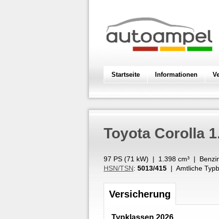
Startseite
Informationen
V
Toyota
Corolla 
97 PS (
71
kW
) |
1.398
cm³
|
Benzi
HSN/TSN
:
5013/415
| Amtliche Typb
Versicherung
Typklassen 2026