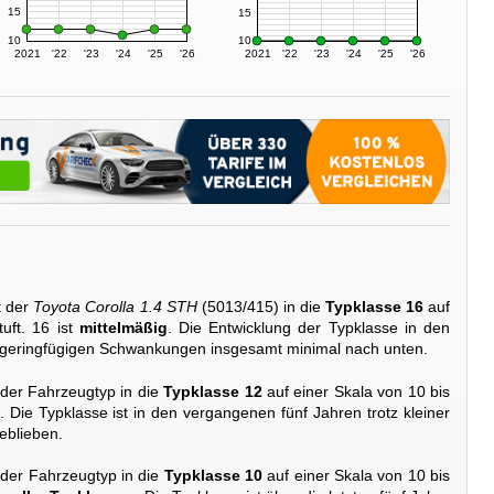
15
15
10
10
2021
'22
'23
'24
'25
'26
2021
'22
'23
'24
'25
'26
t der
Toyota Corolla 1.4 STH
(5013/415) in die
Typklasse 16
auf
uft. 16 ist
mittelmäßig
. Die Entwicklung der Typklasse in den
 geringfügigen Schwankungen insgesamt minimal nach unten.
 der Fahrzeugtyp in die
Typklasse 12
auf einer Skala von 10 bis
. Die Typklasse ist in den vergangenen fünf Jahren trotz kleiner
eblieben.
 der Fahrzeugtyp in die
Typklasse 10
auf einer Skala von 10 bis