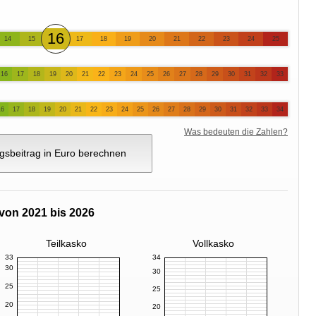
16
14
15
17
18
19
20
21
22
23
24
25
16
17
18
19
20
21
22
23
24
25
26
27
28
29
30
31
32
33
16
17
18
19
20
21
22
23
24
25
26
27
28
29
30
31
32
33
34
Was bedeuten die Zahlen?
gsbeitrag in Euro berechnen
von 2021 bis 2026
Teilkasko
Vollkasko
33
34
30
30
25
25
20
20