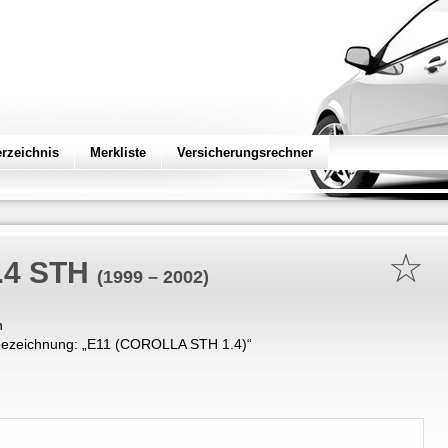
erzeichnis
Merkliste
Versicherungsrechner
☆
1.4 STH
(1999 – 2002)
n
ezeichnung: „
E11 (COROLLA STH 1.4)
“