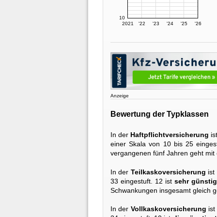
10
2021
'22
'23
'24
'25
'26
Anzeige
Bewertung der Typklassen
In der
Haftpflichtversicherung
is
einer Skala von 10 bis 25 eingest
vergangenen fünf Jahren geht mit
In der
Teilkaskoversicherung
ist
33 eingestuft. 12 ist
sehr günstig
Schwankungen insgesamt gleich g
In der
Vollkaskoversicherung
ist