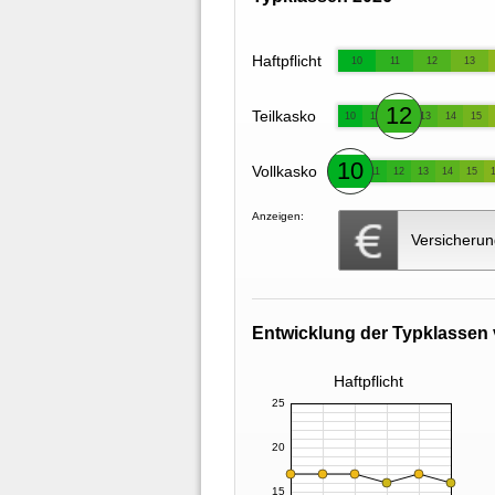
Haftpflicht
10
11
12
13
12
Teilkasko
10
11
13
14
15
10
Vollkasko
11
12
13
14
15
Anzeigen:
Versicherun
Entwicklung der Typklassen 
Haftpflicht
25
20
15