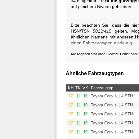
34 eingestuft. 10 ist
die günstigst
auf gleichem Niveau geblieben.
Bitte beachten Sie, dass die hi
HSN/TSN
5013/415
gelten. Mögl
ähnlichen Namens mit anderen 
einen Fahrzeugtypen eindeutig.
Alle Angaben sind ohne Gewähr. Fehler oder
Ähnliche Fahrzeugtypen
KH
TK
VK
Fahrzeugtyp
17
11
10
Toyota
Corolla 1.4 STH
17
11
10
Toyota
Corolla 1.4 STH
17
11
10
Toyota
Corolla 1.4 STH
17
11
10
Toyota
Corolla 1.4 STH
17
11
10
Toyota
Corolla 1.4 STH