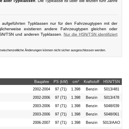
e aller Typklassen
. Die Typklasse ist über die letzten fünf Jahre
er aufgeführten Typklassen nur für den Fahrzeugtypen mit der
icherweise existieren andere Fahrzeugtypen gleichen oder
HSN/TSN und anderen Typklassen.
Nur die HSN/TSN identifiziert
 zwischenzeitliche Änderungen können nicht sicher ausgeschlossen werden.
Baujahre
PS (kW)
cm³
Kraftstoff
HSN/TSN
2002-2004
97 (71)
1.398
Benzin
5013/481
2002-2006
97 (71)
1.398
Benzin
5013/478
2003-2006
97 (71)
1.398
Benzin
5048/039
2003-2006
97 (71)
1.398
Benzin
5048/061
2006-2007
97 (71)
1.398
Benzin
5013/AAO