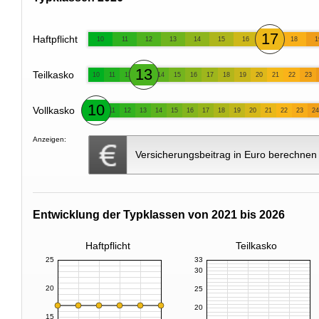
17
Haftpflicht
10
11
12
13
14
15
16
18
1
13
Teilkasko
10
11
12
14
15
16
17
18
19
20
21
22
23
10
Vollkasko
11
12
13
14
15
16
17
18
19
20
21
22
23
24
Anzeigen:
Versicherungsbeitrag in Euro berechnen
Entwicklung der Typklassen von 2021 bis 2026
Haftpflicht
Teilkasko
25
33
30
20
25
20
15