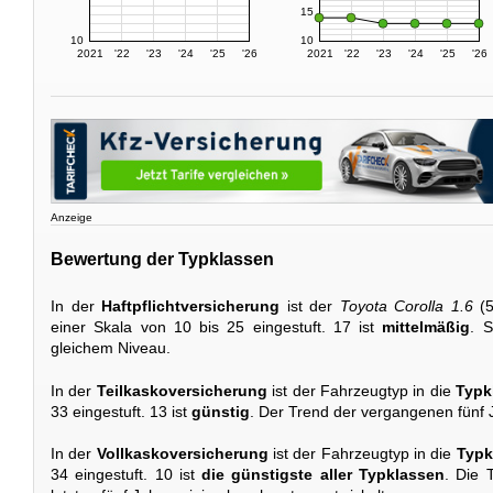
15
10
10
2021
'22
'23
'24
'25
'26
2021
'22
'23
'24
'25
'26
Anzeige
Bewertung der Typklassen
In der
Haftpflichtversicherung
ist der
Toyota Corolla 1.6
(5
einer Skala von 10 bis 25 eingestuft. 17 ist
mittelmäßig
. S
gleichem Niveau.
In der
Teilkaskoversicherung
ist der Fahrzeugtyp in die
Typk
33 eingestuft. 13 ist
günstig
. Der Trend der vergangenen fünf 
In der
Vollkaskoversicherung
ist der Fahrzeugtyp in die
Typk
34 eingestuft. 10 ist
die günstigste aller Typklassen
. Die 