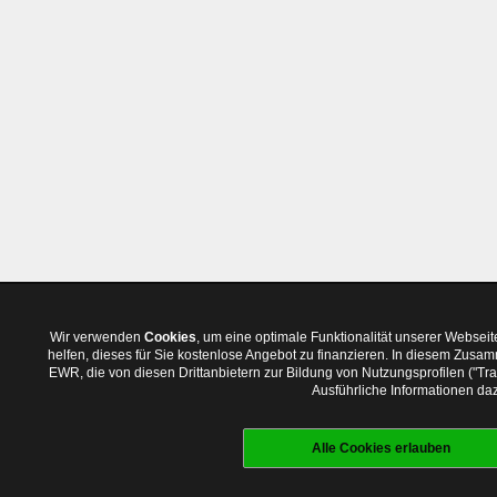
Wir verwenden
Cookies
, um eine optimale Funktionalität unserer Websei
helfen, dieses für Sie kostenlose Angebot zu finanzieren. In diesem Zus
EWR, die von diesen Drittanbietern zur Bildung von Nutzungsprofilen ("T
Ausführliche Informationen daz
Alle Cookies erlauben