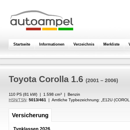
Startseite
Informationen
Verzeichnis
Merkliste
Toyota
Corolla 1.6
(2001 – 2006)
110 PS (
81
kW
) |
1.598
cm³
|
Benzin
HSN/TSN
:
5013/461
| Amtliche Typbezeichnung: „
E12U (COROLL
Versicherung
Typklassen 2026