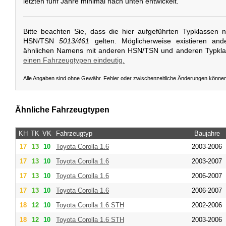
letzten fünf Jahre minimal nach unten entwickelt.
Bitte beachten Sie, dass die hier aufgeführten Typklassen 
HSN/TSN
5013/461
gelten. Möglicherweise existieren and
ähnlichen Namens mit anderen HSN/TSN und anderen Typkl
einen Fahrzeugtypen eindeutig.
Alle Angaben sind ohne Gewähr. Fehler oder zwischenzeitliche Änderungen könne
Ähnliche Fahrzeugtypen
KH
TK
VK
Fahrzeugtyp
Baujahre
17
13
10
Toyota
Corolla 1.6
2003-2006
17
13
10
Toyota
Corolla 1.6
2003-2007
17
13
10
Toyota
Corolla 1.6
2006-2007
17
13
10
Toyota
Corolla 1.6
2006-2007
18
12
10
Toyota
Corolla 1.6 STH
2002-2006
18
12
10
Toyota
Corolla 1.6 STH
2003-2006