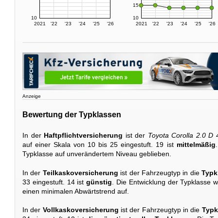
15
10
10
2021
'22
'23
'24
'25
'26
2021
'22
'23
'24
'25
'26
Anzeige
Bewertung der Typklassen
In der
Haftpflichtversicherung
ist der
Toyota Corolla 2.0 D 
auf einer Skala von 10 bis 25 eingestuft. 19 ist
mittelmäßig
Typklasse auf unverändertem Niveau geblieben.
In der
Teilkaskoversicherung
ist der Fahrzeugtyp in die
Typk
33 eingestuft. 14 ist
günstig
. Die Entwicklung der Typklasse w
einen minimalen Abwärtstrend auf.
In der
Vollkaskoversicherung
ist der Fahrzeugtyp in die
Typk