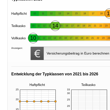
1
Haftpflicht
10
11
12
13
14
15
16
17
18
14
Teilkasko
10
11
12
13
15
16
17
18
19
20
21
22
23
10
Vollkasko
11
12
13
14
15
16
17
18
19
20
21
22
23
24
Anzeigen:
Versicherungsbeitrag in Euro berechnen
Entwicklung der Typklassen von 2021 bis 2026
Haftpflicht
Teilkasko
25
33
30
20
25
20
15