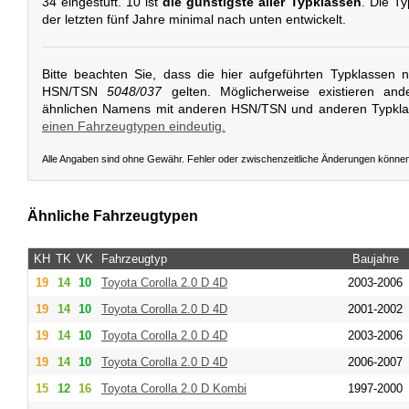
34 eingestuft. 10 ist
die günstigste aller Typklassen
. Die T
der letzten fünf Jahre minimal nach unten entwickelt.
Bitte beachten Sie, dass die hier aufgeführten Typklassen 
HSN/TSN
5048/037
gelten. Möglicherweise existieren and
ähnlichen Namens mit anderen HSN/TSN und anderen Typkl
einen Fahrzeugtypen eindeutig.
Alle Angaben sind ohne Gewähr. Fehler oder zwischenzeitliche Änderungen könne
Ähnliche Fahrzeugtypen
KH
TK
VK
Fahrzeugtyp
Baujahre
19
14
10
Toyota
Corolla 2.0 D 4D
2003-2006
19
14
10
Toyota
Corolla 2.0 D 4D
2001-2002
19
14
10
Toyota
Corolla 2.0 D 4D
2003-2006
19
14
10
Toyota
Corolla 2.0 D 4D
2006-2007
15
12
16
Toyota
Corolla 2.0 D Kombi
1997-2000