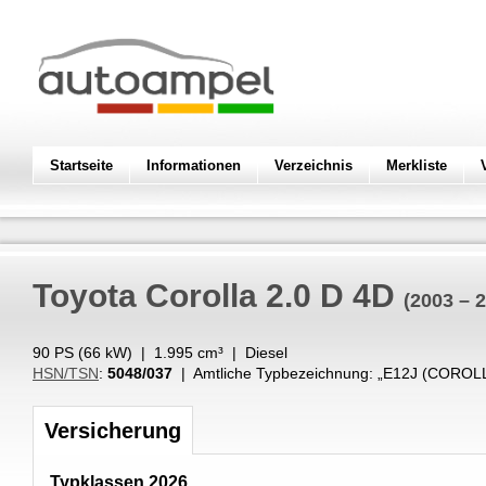
Startseite
Informationen
Verzeichnis
Merkliste
Toyota
Corolla 2.0 D 4D
(2003 – 
90 PS (
66
kW
) |
1.995
cm³
|
Diesel
HSN/TSN
:
5048/037
| Amtliche Typbezeichnung: „
E12J (COROLL
Versicherung
Typklassen 2026