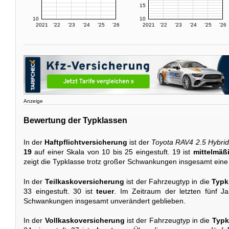
15
10
10
2021
'22
'23
'24
'25
'26
2021
'22
'23
'24
'25
'26
Anzeige
Bewertung der Typklassen
In der
Haftpflichtversicherung
ist der
Toyota RAV4 2.5 Hybri
19
auf einer Skala von 10 bis 25 eingestuft. 19 ist
mittelmäß
zeigt die Typklasse trotz großer Schwankungen insgesamt eine 
In der
Teilkaskoversicherung
ist der Fahrzeugtyp in die
Typk
33 eingestuft. 30 ist
teuer
. Im Zeitraum der letzten fünf Ja
Schwankungen insgesamt unverändert geblieben.
In der
Vollkaskoversicherung
ist der Fahrzeugtyp in die
Typk