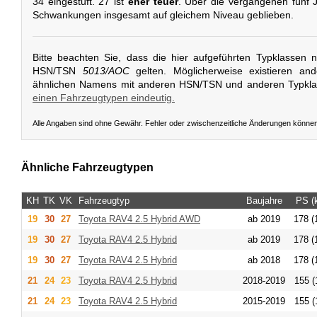
34 eingestuft. 27 ist
eher teuer
. Über die vergangenen fünf J
Schwankungen insgesamt auf gleichem Niveau geblieben.
Bitte beachten Sie, dass die hier aufgeführten Typklassen 
HSN/TSN
5013/AOC
gelten. Möglicherweise existieren an
ähnlichen Namens mit anderen HSN/TSN und anderen Typkl
einen Fahrzeugtypen eindeutig.
Alle Angaben sind ohne Gewähr. Fehler oder zwischenzeitliche Änderungen könne
Ähnliche Fahrzeugtypen
KH
TK
VK
Fahrzeugtyp
Baujahre
PS (
19
30
27
Toyota
RAV4 2.5 Hybrid AWD
ab 2019
178 (
19
30
27
Toyota
RAV4 2.5 Hybrid
ab 2019
178 (
19
30
27
Toyota
RAV4 2.5 Hybrid
ab 2018
178 (
21
24
23
Toyota
RAV4 2.5 Hybrid
2018-2019
155 (
21
24
23
Toyota
RAV4 2.5 Hybrid
2015-2019
155 (