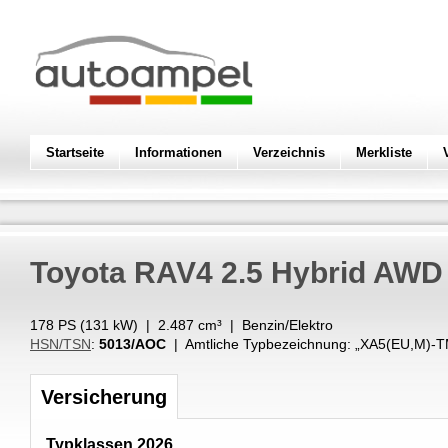
Startseite
Informationen
Verzeichnis
Merkliste
Toyota
RAV4 2.5 Hybrid AWD
178 PS (
131
kW
) |
2.487
cm³
|
Benzin/Elektro
HSN/TSN
:
5013/AOC
| Amtliche Typbezeichnung: „
XA5(EU,M)-T
Versicherung
Typklassen 2026