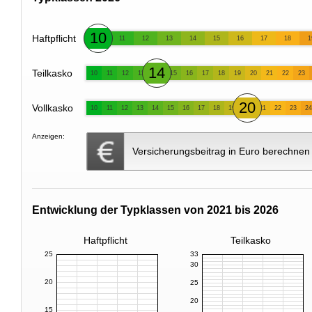
10
Haftpflicht
11
12
13
14
15
16
17
18
1
14
Teilkasko
10
11
12
13
15
16
17
18
19
20
21
22
23
20
Vollkasko
10
11
12
13
14
15
16
17
18
19
21
22
23
24
Anzeigen:
Versicherungsbeitrag in Euro berechnen
Entwicklung der Typklassen von 2021 bis 2026
Haftpflicht
Teilkasko
25
33
30
20
25
20
15