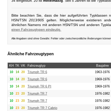
34 eingestuft. 20 ist
mittelmäßig
. Seit 5 Jahren ist die Typklasse
Bitte beachten Sie, dass die hier aufgeführten Typklassen 
HSN/TSN
2013/905
gelten. Möglicherweise existieren and
ähnlichen Namens mit anderen HSN/TSN und anderen Typkl
einen Fahrzeugtypen eindeutig.
Alle Angaben sind ohne Gewähr. Fehler oder zwischenzeitliche Änderungen könne
Ähnliche Fahrzeugtypen
KH
TK
VK
Fahrzeugtyp
Baujahre
10
14
20
Triumph
TR 6
1963-1976
10
14
20
Triumph
TR 6
1969-1976
10
14
20
Triumph
TR 6 PI
1969-1976
10
23
20
Triumph
TR 7
1976-1982
10
23
20
Triumph
TR 7
1976-1982
10
23
20
Triumph
TR 7 Cabrio
1976-1982