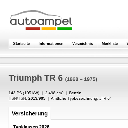
Startseite
Informationen
Verzeichnis
Merkliste
Triumph
TR 6
(1968 – 1975)
143 PS (
105
kW
) |
2.498
cm³
|
Benzin
HSN/TSN
:
2013/905
| Amtliche Typbezeichnung: „
TR 6
“
Versicherung
Typklassen 2026