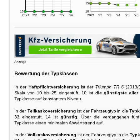
15
10
10
2021
'22
'23
'24
'25
'26
2021
'22
'23
'24
'25
'26
Anzeige
Bewertung der Typklassen
In der
Haftpflichtversicherung
ist der
Triumph TR 6
(2013/9
Skala von 10 bis 25 eingestuft. 10 ist
die günstigste alle
Typklasse auf konstantem Niveau.
In der
Teilkaskoversicherung
ist der Fahrzeugtyp in die
Typk
33 eingestuft. 14 ist
günstig
. Über die vergangenen fünf
Typklasse einen minimalen Abwärtstrend auf.
In der
Vollkaskoversicherung
ist der Fahrzeugtyp in die
Typk