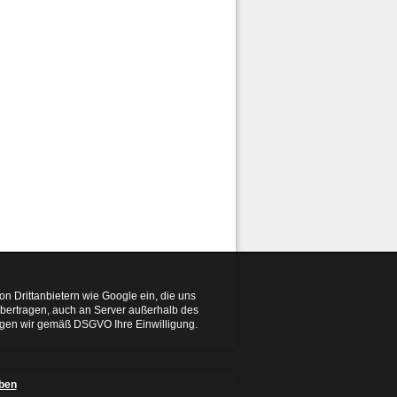
n Drittanbietern wie Google ein, die uns
übertragen, auch an Server außerhalb des
tigen wir gemäß DSGVO Ihre Einwilligung.
ben