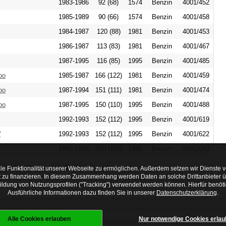
1983-1986
92 (68)
1574
Benzin
4001/452
1985-1989
90 (66)
1574
Benzin
4001/458
1984-1987
120 (88)
1981
Benzin
4001/453
1986-1987
113 (83)
1981
Benzin
4001/467
1987-1995
116 (85)
1995
Benzin
4001/485
bo
1985-1987
166 (122)
1981
Benzin
4001/459
bo
1987-1994
151 (111)
1981
Benzin
4001/474
bo
1987-1995
150 (110)
1995
Benzin
4001/488
1992-1993
152 (112)
1995
Benzin
4001/619
W
1992-1993
152 (112)
1995
Benzin
4001/622
W
1993-1995
150 (110)
1995
Benzin
4001/640
ge
1
2
3
4
5
6
7
nächste ▶
le Funktionalität unserer Webseite zu ermöglichen. Außerdem setzen wir Dienste vo
ot zu finanzieren. In diesem Zusammenhang werden Daten an solche Drittanbieter 
Bildung von Nutzungsprofilen ("Tracking") verwendet werden können. Hierfür benö
Ausführliche Informationen dazu finden Sie in unserer
Datenschutzerklärung
.
Alle Cookies erlauben
Nur notwendige Cookies erlau