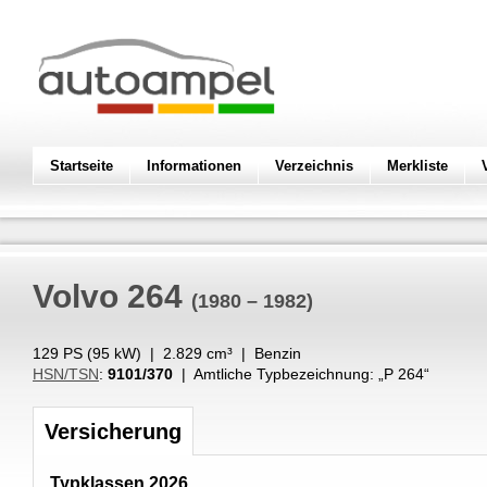
Startseite
Informationen
Verzeichnis
Merkliste
Volvo
264
(1980 – 1982)
129 PS (
95
kW
) |
2.829
cm³
|
Benzin
HSN/TSN
:
9101/370
| Amtliche Typbezeichnung: „
P 264
“
Versicherung
Typklassen 2026