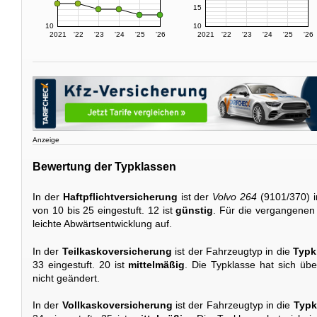
15
10
10
2021
'22
'23
'24
'25
'26
2021
'22
'23
'24
'25
'26
Anzeige
Bewertung der Typklassen
In der
Haftpflichtversicherung
ist der
Volvo 264
(9101/370) i
von 10 bis 25 eingestuft. 12 ist
günstig
. Für die vergangenen 
leichte Abwärtsentwicklung auf.
In der
Teilkaskoversicherung
ist der Fahrzeugtyp in die
Typk
33 eingestuft. 20 ist
mittelmäßig
. Die Typklasse hat sich üb
nicht geändert.
In der
Vollkaskoversicherung
ist der Fahrzeugtyp in die
Typk