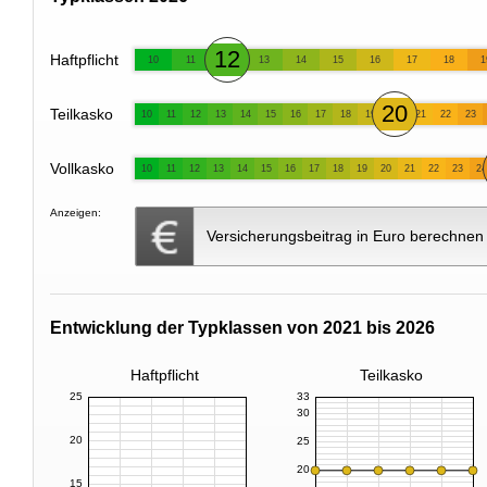
12
Haftpflicht
10
11
13
14
15
16
17
18
1
20
Teilkasko
10
11
12
13
14
15
16
17
18
19
21
22
23
Vollkasko
10
11
12
13
14
15
16
17
18
19
20
21
22
23
24
Anzeigen:
Versicherungsbeitrag in Euro berechnen
Entwicklung der Typklassen von 2021 bis 2026
Haftpflicht
Teilkasko
25
33
30
20
25
20
15