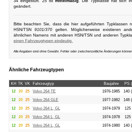
34 eingestuft. 25 ist
mittelmäßig
. Die Typklasse hat sich 
geändert.
Bitte beachten Sie, dass die hier aufgeführten Typklassen 
HSN/TSN
9101/370
gelten. Möglicherweise existieren and
ähnlichen Namens mit anderen HSN/TSN und anderen Typkl
einen Fahrzeugtypen eindeutig.
Alle Angaben sind ohne Gewähr. Fehler oder zwischenzeitliche Änderungen könne
Ähnliche Fahrzeugtypen
KH
TK
VK
Fahrzeugtyp
Baujahre
PS 
12
20
25
Volvo
264 TE
1976-1985
140 
12
20
25
Volvo
264 GLE
1977-1982
148 
12
20
25
Volvo
264 L, GL
1974-1979
125 
12
20
25
Volvo
264 L, GL
1974-1978
125 
12
20
25
Volvo
264 L, GL
1974-1980
140 