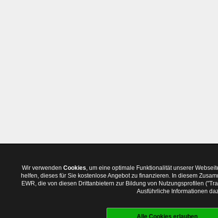
Wir verwenden
Cookies
, um eine optimale Funktionalität unserer Websei
helfen, dieses für Sie kostenlose Angebot zu finanzieren. In diesem Zus
EWR, die von diesen Drittanbietern zur Bildung von Nutzungsprofilen ("T
Ausführliche Informationen daz
Alle Cookies erlauben