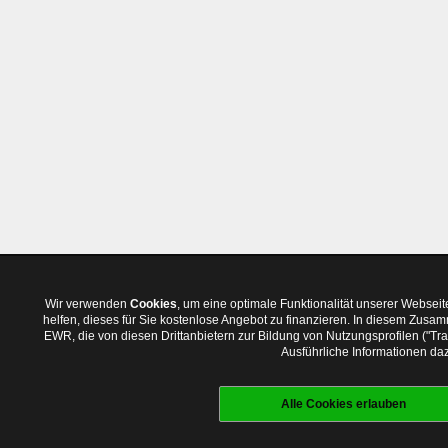
Wir verwenden
Cookies
, um eine optimale Funktionalität unserer Websei
helfen, dieses für Sie kostenlose Angebot zu finanzieren. In diesem Zus
EWR, die von diesen Drittanbietern zur Bildung von Nutzungsprofilen ("T
Ausführliche Informationen daz
Alle Cookies erlauben