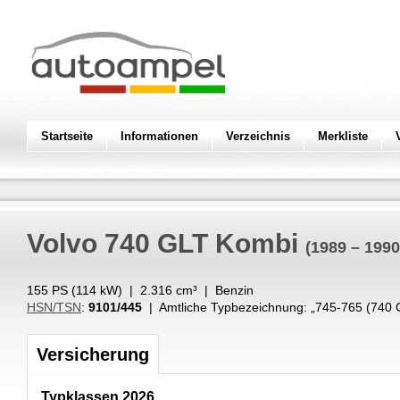
Startseite
Informationen
Verzeichnis
Merkliste
Volvo
740 GLT Kombi
(1989 – 1990
155 PS (
114
kW
) |
2.316
cm³
|
Benzin
HSN/TSN
:
9101/445
| Amtliche Typbezeichnung: „
745-765 (740
Versicherung
Typklassen 2026