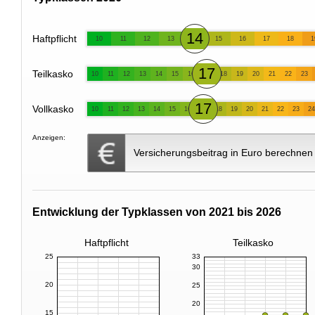
14
Haftpflicht
10
11
12
13
15
16
17
18
1
17
Teilkasko
10
11
12
13
14
15
16
18
19
20
21
22
23
17
Vollkasko
10
11
12
13
14
15
16
18
19
20
21
22
23
24
Anzeigen:
Versicherungsbeitrag in Euro berechnen
Entwicklung der Typklassen von 2021 bis 2026
Haftpflicht
Teilkasko
25
33
30
20
25
20
15