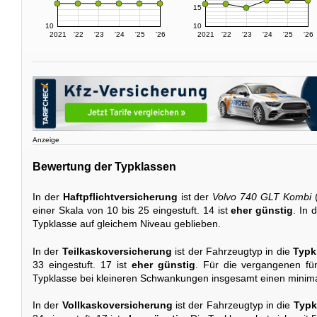
15
10
10
2021
'22
'23
'24
'25
'26
2021
'22
'23
'24
'25
'26
Anzeige
Bewertung der Typklassen
In der
Haftpflichtversicherung
ist der
Volvo 740 GLT Kombi
(
einer Skala von 10 bis 25 eingestuft. 14 ist
eher günstig
. In 
Typklasse auf gleichem Niveau geblieben.
In der
Teilkaskoversicherung
ist der Fahrzeugtyp in die
Typk
33 eingestuft. 17 ist
eher günstig
. Für die vergangenen fün
Typklasse bei kleineren Schwankungen insgesamt einen minima
In der
Vollkaskoversicherung
ist der Fahrzeugtyp in die
Typk