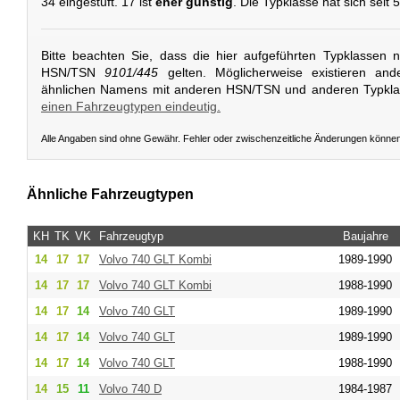
34 eingestuft. 17 ist
eher günstig
. Die Typklasse hat sich seit 
Bitte beachten Sie, dass die hier aufgeführten Typklassen 
HSN/TSN
9101/445
gelten. Möglicherweise existieren and
ähnlichen Namens mit anderen HSN/TSN und anderen Typkl
einen Fahrzeugtypen eindeutig.
Alle Angaben sind ohne Gewähr. Fehler oder zwischenzeitliche Änderungen könne
Ähnliche Fahrzeugtypen
KH
TK
VK
Fahrzeugtyp
Baujahre
14
17
17
Volvo
740 GLT Kombi
1989-1990
14
17
17
Volvo
740 GLT Kombi
1988-1990
14
17
14
Volvo
740 GLT
1989-1990
14
17
14
Volvo
740 GLT
1989-1990
14
17
14
Volvo
740 GLT
1988-1990
14
15
11
Volvo
740 D
1984-1987