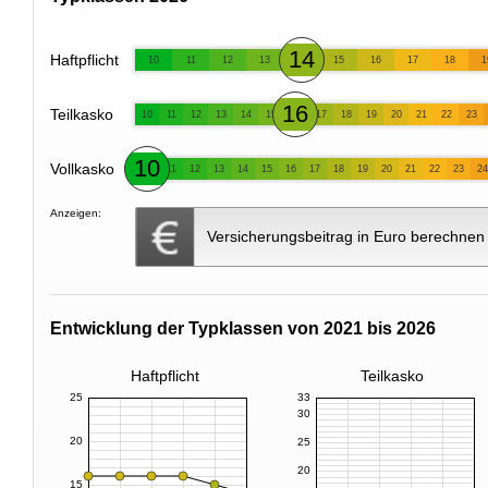
14
Haftpflicht
10
11
12
13
15
16
17
18
1
16
Teilkasko
10
11
12
13
14
15
17
18
19
20
21
22
23
10
Vollkasko
11
12
13
14
15
16
17
18
19
20
21
22
23
24
Anzeigen:
Versicherungsbeitrag in Euro berechnen
Entwicklung der Typklassen von 2021 bis 2026
Haftpflicht
Teilkasko
25
33
30
20
25
20
15