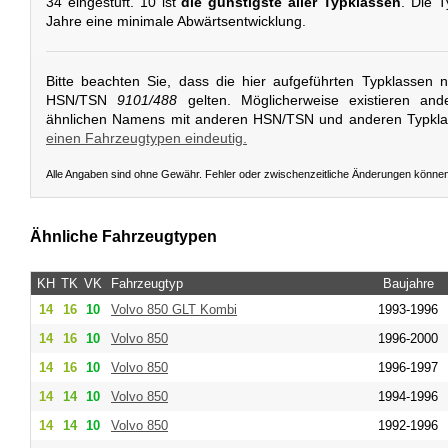
34 eingestuft. 10 ist
die günstigste aller Typklassen
. Die T
Jahre eine minimale Abwärtsentwicklung.
Bitte beachten Sie, dass die hier aufgeführten Typklassen 
HSN/TSN
9101/488
gelten. Möglicherweise existieren and
ähnlichen Namens mit anderen HSN/TSN und anderen Typkl
einen Fahrzeugtypen eindeutig.
Alle Angaben sind ohne Gewähr. Fehler oder zwischenzeitliche Änderungen könne
Ähnliche Fahrzeugtypen
KH
TK
VK
Fahrzeugtyp
Baujahre
14
16
10
Volvo
850 GLT Kombi
1993-1996
14
16
10
Volvo
850
1996-2000
14
16
10
Volvo
850
1996-1997
14
14
10
Volvo
850
1994-1996
14
14
10
Volvo
850
1992-1996