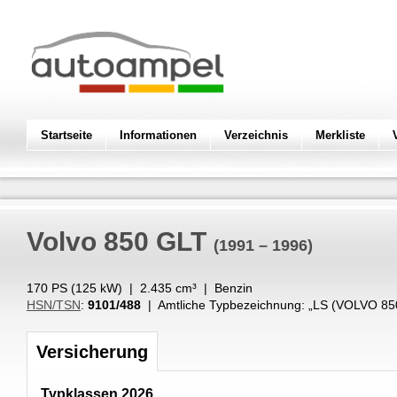
Startseite
Informationen
Verzeichnis
Merkliste
Volvo
850 GLT
(1991 – 1996)
170 PS (
125
kW
) |
2.435
cm³
|
Benzin
HSN/TSN
:
9101/488
| Amtliche Typbezeichnung: „
LS (VOLVO 85
Versicherung
Typklassen 2026