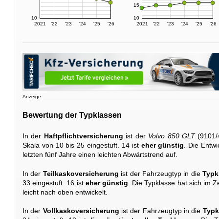
15
10
10
2021
'22
'23
'24
'25
'26
2021
'22
'23
'24
'25
'26
Anzeige
Bewertung der Typklassen
In der
Haftpflichtversicherung
ist der
Volvo 850 GLT
(9101/
Skala von 10 bis 25 eingestuft. 14 ist
eher günstig
. Die Entwi
letzten fünf Jahre einen leichten Abwärtstrend auf.
In der
Teilkaskoversicherung
ist der Fahrzeugtyp in die
Typk
33 eingestuft. 16 ist
eher günstig
. Die Typklasse hat sich im 
leicht nach oben entwickelt.
In der
Vollkaskoversicherung
ist der Fahrzeugtyp in die
Typk