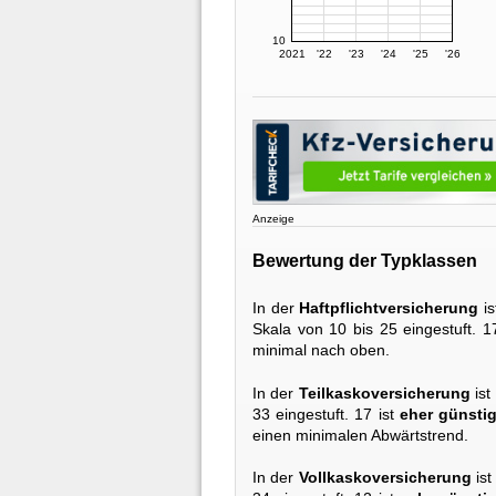
10
2021
'22
'23
'24
'25
'26
Anzeige
Bewertung der Typklassen
In der
Haftpflichtversicherung
is
Skala von 10 bis 25 eingestuft. 1
minimal nach oben.
In der
Teilkaskoversicherung
ist
33 eingestuft. 17 ist
eher günsti
einen minimalen Abwärtstrend.
In der
Vollkaskoversicherung
ist