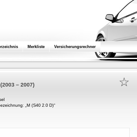
erzeichnis
Merkliste
Versicherungsrechner
☆
(2003 – 2007)
sel
ezeichnung: „
M (S40 2.0 D)
“