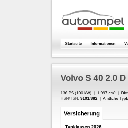
Startseite
Informationen
V
Volvo
S 40 2.0 D
136 PS (
100
kW
) |
1.997
cm³
|
Die
HSN/TSN
:
9101/882
| Amtliche Typb
Versicherung
Typklassen 2026