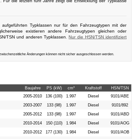
g
. Für die letzten fünf Jahre zeigt die Entwicklung der Typklasse
er aufgeführten Typklassen nur für den Fahrzeugtypen mit der
icherweise existieren andere Fahrzeugtypen gleichen oder
HSN/TSN und anderen Typklassen.
Nur die HSN/TSN identifiziert
 zwischenzeitliche Änderungen können nicht sicher ausgeschlossen werden.
Baujahre
PS (kW)
cm³
Kraftstoff
HSN/TSN
2005-2010
136 (100)
1.997
Diesel
9101/ABE
2003-2007
133 (98)
1.997
Diesel
9101/892
2005-2012
133 (98)
1.997
Diesel
9101/ABD
2010-2014
150 (110)
1.984
Diesel
9101/AOG
2010-2012
177 (130)
1.984
Diesel
9101/AOB