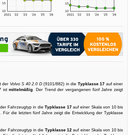
15
15
10
10
2021
'22
'23
'24
'25
'26
2021
'22
'23
'24
'25
'26
t der
Volvo S 40 2.0 D
(9101/882) in die
Typklasse 17
auf einer
7 ist
mittelmäßig
. Der Trend der vergangenen fünf Jahre zeigt
 der Fahrzeugtyp in die
Typklasse 17
auf einer Skala von 10 bis
g
. Für die letzten fünf Jahre zeigt die Entwicklung der Typklasse
 der Fahrzeugtyp in die
Typklasse 12
auf einer Skala von 10 bis