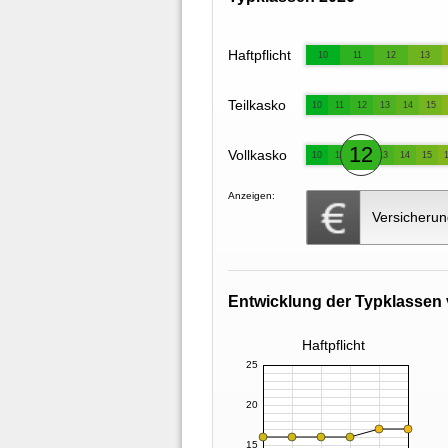
Haftpflicht
10
11
12
13
Teilkasko
10
11
12
13
14
15
12
Vollkasko
10
11
13
14
15
Anzeigen:
Versicherun
Entwicklung der Typklassen 
Haftpflicht
25
20
15