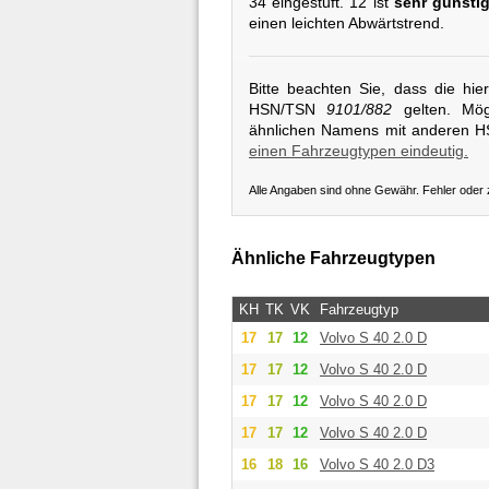
34 eingestuft. 12 ist
sehr günsti
einen leichten Abwärtstrend.
Bitte beachten Sie, dass die hi
HSN/TSN
9101/882
gelten. Mögl
ähnlichen Namens mit anderen 
einen Fahrzeugtypen eindeutig.
Alle Angaben sind ohne Gewähr. Fehler oder
Ähnliche Fahrzeugtypen
KH
TK
VK
Fahrzeugtyp
17
17
12
Volvo
S 40 2.0 D
17
17
12
Volvo
S 40 2.0 D
17
17
12
Volvo
S 40 2.0 D
17
17
12
Volvo
S 40 2.0 D
16
18
16
Volvo
S 40 2.0 D3