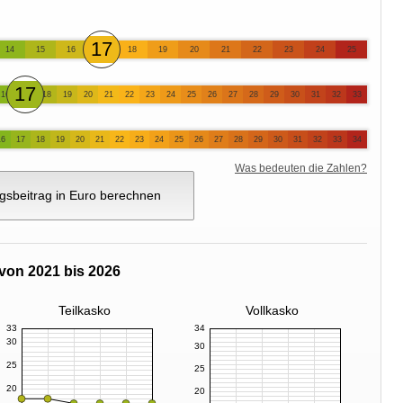
17
14
15
16
18
19
20
21
22
23
24
25
17
16
18
19
20
21
22
23
24
25
26
27
28
29
30
31
32
33
16
17
18
19
20
21
22
23
24
25
26
27
28
29
30
31
32
33
34
Was bedeuten die Zahlen?
gsbeitrag in Euro berechnen
von 2021 bis 2026
Teilkasko
Vollkasko
33
34
30
30
25
25
20
20