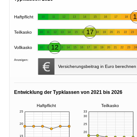
1
Haftpflicht
10
11
12
13
14
15
16
17
18
17
Teilkasko
10
11
12
13
14
15
16
18
19
20
21
22
23
12
Vollkasko
10
11
13
14
15
16
17
18
19
20
21
22
23
24
Anzeigen:
Versicherungsbeitrag in Euro berechnen
Entwicklung der Typklassen von 2021 bis 2026
Haftpflicht
Teilkasko
25
33
30
20
25
20
15