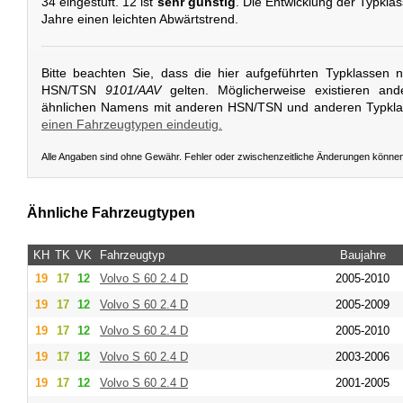
34 eingestuft. 12 ist
sehr günstig
. Die Entwicklung der Typklass
Jahre einen leichten Abwärtstrend.
Bitte beachten Sie, dass die hier aufgeführten Typklassen 
HSN/TSN
9101/AAV
gelten. Möglicherweise existieren an
ähnlichen Namens mit anderen HSN/TSN und anderen Typkl
einen Fahrzeugtypen eindeutig.
Alle Angaben sind ohne Gewähr. Fehler oder zwischenzeitliche Änderungen könne
Ähnliche Fahrzeugtypen
KH
TK
VK
Fahrzeugtyp
Baujahre
19
17
12
Volvo
S 60 2.4 D
2005-2010
19
17
12
Volvo
S 60 2.4 D
2005-2009
19
17
12
Volvo
S 60 2.4 D
2005-2010
19
17
12
Volvo
S 60 2.4 D
2003-2006
19
17
12
Volvo
S 60 2.4 D
2001-2005