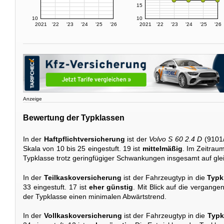
15
10
10
2021
'22
'23
'24
'25
'26
2021
'22
'23
'24
'25
'26
Anzeige
Bewertung der Typklassen
In der
Haftpflichtversicherung
ist der
Volvo S 60 2.4 D
(9101/
Skala von 10 bis 25 eingestuft. 19 ist
mittelmäßig
. Im Zeitrau
Typklasse trotz geringfügiger Schwankungen insgesamt auf gle
In der
Teilkaskoversicherung
ist der Fahrzeugtyp in die
Typk
33 eingestuft. 17 ist
eher günstig
. Mit Blick auf die vergange
der Typklasse einen minimalen Abwärtstrend.
In der
Vollkaskoversicherung
ist der Fahrzeugtyp in die
Typk