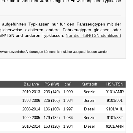
. Für die letzten fünf Jahre zeigt die Entwicklung der Typklasse
er aufgeführten Typklassen nur für den Fahrzeugtypen mit der
licherweise existieren andere Fahrzeugtypen gleichen oder
HSN/TSN und anderen Typklassen.
Nur die HSN/TSN identifiziert
 zwischenzeitliche Änderungen können nicht sicher ausgeschlossen werden.
Baujahre
PS (kW)
cm³
Kraftstoff
HSN/TSN
2010-2013
203 (149)
1.999
Benzin
9101/AMR
1998-2006
226 (166)
1.984
Benzin
9101/801
2008-2014
136 (100)
1.997
Diesel
9101/AHL
1999-2005
179 (132)
1.984
Benzin
9101/832
2010-2014
163 (120)
1.984
Diesel
9101/ANN