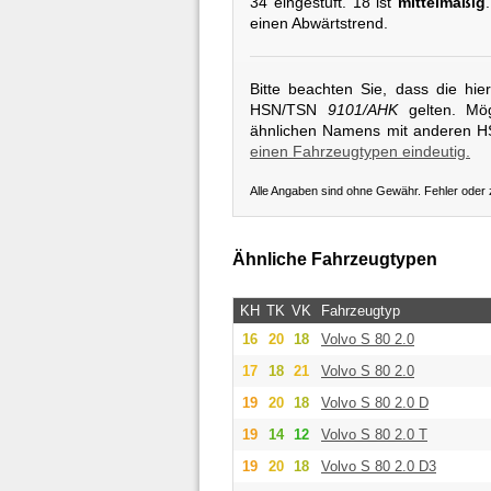
34 eingestuft. 18 ist
mittelmäßig
einen Abwärtstrend.
Bitte beachten Sie, dass die hi
HSN/TSN
9101/AHK
gelten. Mög
ähnlichen Namens mit anderen 
einen Fahrzeugtypen eindeutig.
Alle Angaben sind ohne Gewähr. Fehler oder
Ähnliche Fahrzeugtypen
KH
TK
VK
Fahrzeugtyp
16
20
18
Volvo
S 80 2.0
17
18
21
Volvo
S 80 2.0
19
20
18
Volvo
S 80 2.0 D
19
14
12
Volvo
S 80 2.0 T
19
20
18
Volvo
S 80 2.0 D3