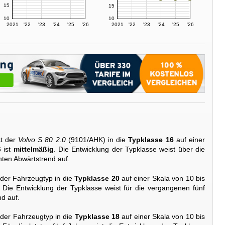
15
15
10
10
2021
'22
'23
'24
'25
'26
2021
'22
'23
'24
'25
'26
t der
Volvo S 80 2.0
(9101/AHK) in die
Typklasse 16
auf einer
6 ist
mittelmäßig
. Die Entwicklung der Typklasse weist über die
hten Abwärtstrend auf.
 der Fahrzeugtyp in die
Typklasse 20
auf einer Skala von 10 bis
. Die Entwicklung der Typklasse weist für die vergangenen fünf
d auf.
 der Fahrzeugtyp in die
Typklasse 18
auf einer Skala von 10 bis