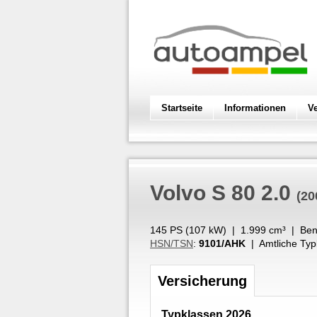
Startseite
Informationen
V
Volvo
S 80 2.0
(20
145 PS (
107
kW
) |
1.999
cm³
|
Ben
HSN/TSN
:
9101/AHK
| Amtliche Typ
Versicherung
Typklassen 2026