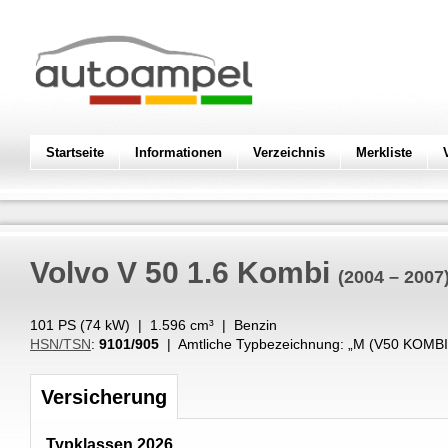
Startseite
Informationen
Verzeichnis
Merkliste
Volvo
V 50 1.6 Kombi
(2004 – 2007
101 PS (
74
kW
) |
1.596
cm³
|
Benzin
HSN/TSN
:
9101/905
| Amtliche Typbezeichnung: „
M (V50 KOMBI 
Versicherung
Typklassen 2026