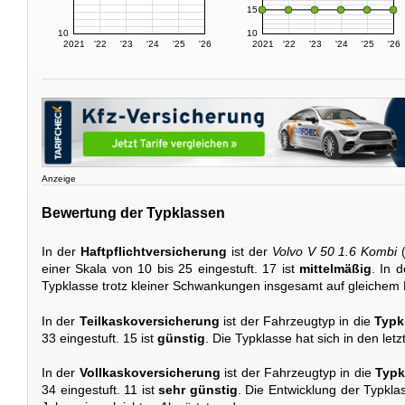
15
10
10
2021
'22
'23
'24
'25
'26
2021
'22
'23
'24
'25
'26
Anzeige
Bewertung der Typklassen
In der
Haftpflichtversicherung
ist der
Volvo V 50 1.6 Kombi
(
einer Skala von 10 bis 25 eingestuft. 17 ist
mittelmäßig
. In 
Typklasse trotz kleiner Schwankungen insgesamt auf gleichem 
In der
Teilkaskoversicherung
ist der Fahrzeugtyp in die
Typk
33 eingestuft. 15 ist
günstig
. Die Typklasse hat sich in den let
In der
Vollkaskoversicherung
ist der Fahrzeugtyp in die
Typk
34 eingestuft. 11 ist
sehr günstig
. Die Entwicklung der Typkla