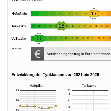
17
Haftpflicht
10
11
12
13
14
15
16
18
1
15
Teilkasko
10
11
12
13
14
16
17
18
19
20
21
22
23
11
Vollkasko
10
12
13
14
15
16
17
18
19
20
21
22
23
24
Anzeigen:
Versicherungsbeitrag in Euro berechnen
Entwicklung der Typklassen von 2021 bis 2026
Haftpflicht
Teilkasko
25
33
30
20
25
20
15