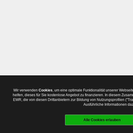
Wir verwenden
Cookies
, um eine optimale Funktionalität unserer Websei
helfen, dieses für Sie kostenlose Angebot zu finanzieren. In diesem Zus
EWR, die von diesen Drittanbietern zur Bildung von Nutzungsprofilen ("T
Ausführliche Informationen daz
Alle Cookies erlauben