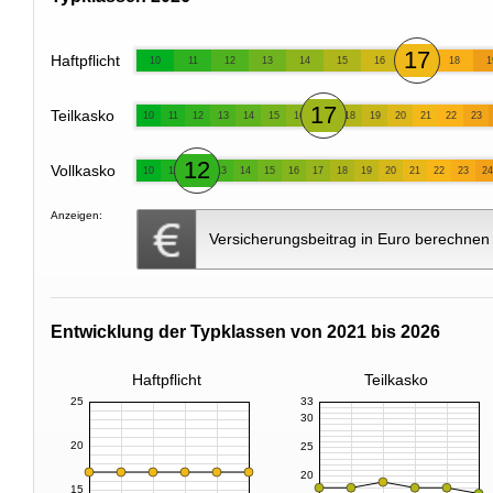
17
Haftpflicht
10
11
12
13
14
15
16
18
1
17
Teilkasko
10
11
12
13
14
15
16
18
19
20
21
22
23
12
Vollkasko
10
11
13
14
15
16
17
18
19
20
21
22
23
24
Anzeigen:
Versicherungsbeitrag in Euro berechnen
Entwicklung der Typklassen von 2021 bis 2026
Haftpflicht
Teilkasko
25
33
30
20
25
20
15