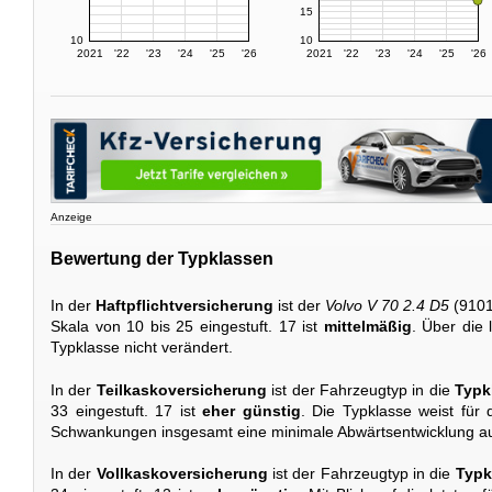
15
10
10
2021
'22
'23
'24
'25
'26
2021
'22
'23
'24
'25
'26
Anzeige
Bewertung der Typklassen
In der
Haftpflichtversicherung
ist der
Volvo V 70 2.4 D5
(9101
Skala von 10 bis 25 eingestuft. 17 ist
mittelmäßig
. Über die 
Typklasse nicht verändert.
In der
Teilkaskoversicherung
ist der Fahrzeugtyp in die
Typk
33 eingestuft. 17 ist
eher günstig
. Die Typklasse weist für 
Schwankungen insgesamt eine minimale Abwärtsentwicklung au
In der
Vollkaskoversicherung
ist der Fahrzeugtyp in die
Typk