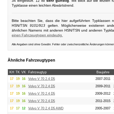
34 eingestuft. 12 ist
sehr günstig
. Mit Blick auf die letzten 
Typklasse einen leichten Abwärtstrend.
Bitte beachten Sie, dass die hier aufgeführten Typklassen 
HSN/TSN
9101/913
gelten. Möglicherweise existieren and
ähnlichen Namens mit anderen HSN/TSN und anderen Typkl
einen Fahrzeugtypen eindeutig.
Alle Angaben sind ohne Gewähr. Fehler oder zwischenzeitliche Änderungen könne
Ähnliche Fahrzeugtypen
KH
TK
VK
Fahrzeugtyp
Baujahre
17
19
16
Volvo
V 70 2.4 D5
2007-2011
17
19
16
Volvo
V 70 2.4 D5
2009-2011
17
19
16
Volvo
V 70 2.4 D5
2009-2012
17
19
16
Volvo
V 70 2.4 D5
2011-2015
17
17
12
Volvo
V 70 2.4 D5 AWD
2005-2007