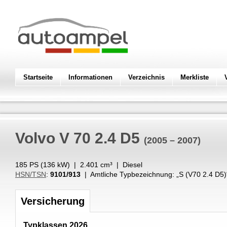
Startseite
Informationen
Verzeichnis
Merkliste
Volvo
V 70 2.4 D5
(2005 – 2007)
185 PS (
136
kW
) |
2.401
cm³
|
Diesel
HSN/TSN
:
9101/913
| Amtliche Typbezeichnung: „
S (V70 2.4 D5)
Versicherung
Typklassen 2026