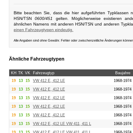
Bitte beachten Sie, dass die hier aufgeführten Typklassen 
HSN/TSN
0600/451
gelten. Möglicherweise existieren and
ähnlichen Namens mit anderen HSN/TSN und anderen Typkl
einen Fahrzeugtypen eindeutig.
Alle Angaben sind ohne Gewähr. Fehler oder zwischenzeitliche Änderungen könne
Ähnliche Fahrzeugtypen
KH
TK
VK
Fahrzeugtyp
Baujahre
19
13
15
VW
412 E, 412 LE
1968-1974
19
13
15
VW
412 E, 412 LE
1968-1974
19
13
15
VW
412 E, 412 LE
1968-1974
19
13
15
VW
412 E, 412 LE
1968-1974
19
13
15
VW
412 E, 412 LE
1968-1974
19
13
15
VW
412 E, 412 LE VW 411, 411 L
1968-1974
19
13
15
VW
412 E, 412 LE VW 411, 411 L
1968-1974