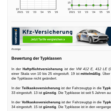
15
10
10
2021
'22
'23
'24
'25
'26
2021
'22
'23
'24
'25
'26
Anzeige
Bewertung der Typklassen
In der
Haftpflichtversicherung
ist der
VW 412 E, 412 LE
(0
einer Skala von 10 bis 25 eingestuft. 19 ist
mittelmäßig
. Über
die Typklasse nicht geändert.
In der
Teilkaskoversicherung
ist der Fahrzeugtyp in die
Typk
33 eingestuft. 13 ist
günstig
. Die Typklasse ist seit 5 Jahren 
In der
Vollkaskoversicherung
ist der Fahrzeugtyp in die
Typk
34 eingestuft. 15 ist
günstig
. Die Typklasse ist in den vergang