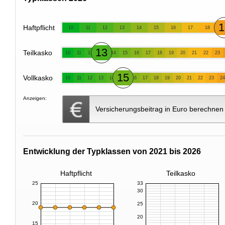
1
Haftpflicht
10
11
12
13
14
15
16
17
18
13
Teilkasko
10
11
12
14
15
16
17
18
19
20
21
22
23
15
Vollkasko
10
11
12
13
14
16
17
18
19
20
21
22
23
24
Anzeigen:
Versicherungsbeitrag in Euro berechnen
Entwicklung der Typklassen von 2021 bis 2026
Haftpflicht
Teilkasko
25
33
30
20
25
20
15