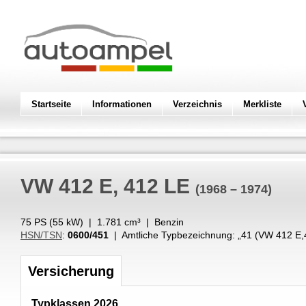
Startseite
Informationen
Verzeichnis
Merkliste
VW
412 E, 412 LE
(1968 – 1974)
75 PS (
55
kW
) |
1.781
cm³
|
Benzin
HSN/TSN
:
0600/451
| Amtliche Typbezeichnung: „
41 (VW 412 E,
Versicherung
Typklassen 2026