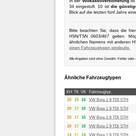
In der
Vollkaskoversicherung
ist
34 eingestuft. 10 ist
die günstig
Blick auf die letzten fünf Jahre ei
Bitte beachten Sie, dass die hi
HSN/TSN
0603/467
gelten. Mögl
ähnlichen Namens mit anderen 
einen Fahrzeugtypen eindeutig.
Alle Angaben sind ohne Gewähr. Fehler oder
Ähnliche Fahrzeugtypen
KH
TK
VK
Fahrzeugtyp
20
15
10
VW
Bora 1.9 TDI STH
20
17
10
VW
Bora 1.9 TDI STH
20
17
10
VW
Bora 1.9 TDI STH
20
17
10
VW
Bora 1.9 TDI STH
14
21
14
VW
Bora 1.9 TDI STH