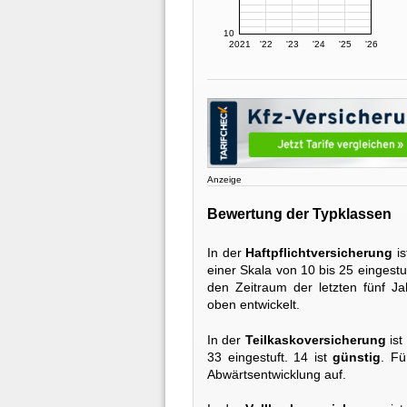
10
2021
'22
'23
'24
'25
'26
Anzeige
Bewertung der Typklassen
In der
Haftpflichtversicherung
is
einer Skala von 10 bis 25 eingestuf
den Zeitraum der letzten fünf J
oben entwickelt.
In der
Teilkaskoversicherung
ist
33 eingestuft. 14 ist
günstig
. Fü
Abwärtsentwicklung auf.