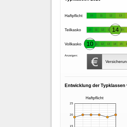
Haftpflicht
10
11
12
13
14
Teilkasko
10
11
12
13
15
10
Vollkasko
11
12
13
14
15
Anzeigen:
Versicherun
Entwicklung der Typklassen 
Haftpflicht
25
20
15