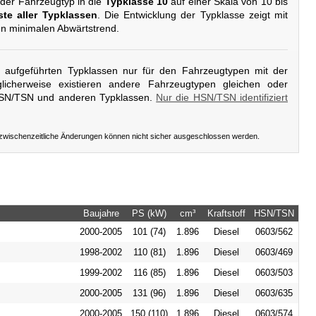
 der Fahrzeugtyp in die
Typklasse 10
auf einer Skala von 10 bis
ste aller Typklassen
. Die Entwicklung der Typklasse zeigt mit
nen minimalen Abwärtstrend.
er aufgeführten Typklassen nur für den Fahrzeugtypen mit der
icherweise existieren andere Fahrzeugtypen gleichen oder
HSN/TSN und anderen Typklassen.
Nur die HSN/TSN identifiziert
 zwischenzeitliche Änderungen können nicht sicher ausgeschlossen werden.
Baujahre
PS (kW)
cm³
Kraftstoff
HSN/TSN
2000-2005
101 (74)
1.896
Diesel
0603/562
1998-2002
110 (81)
1.896
Diesel
0603/469
1999-2002
116 (85)
1.896
Diesel
0603/503
2000-2005
131 (96)
1.896
Diesel
0603/635
2000-2005
150 (110)
1.896
Diesel
0603/574