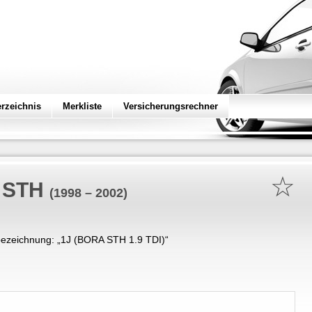
erzeichnis
Merkliste
Versicherungsrechner
☆
I STH
(1998 – 2002)
ezeichnung: „
1J (BORA STH 1.9 TDI)
“