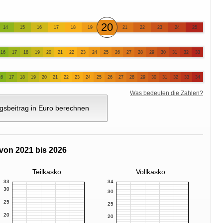
20
14
15
16
17
18
19
21
22
23
24
25
16
17
18
19
20
21
22
23
24
25
26
27
28
29
30
31
32
33
16
17
18
19
20
21
22
23
24
25
26
27
28
29
30
31
32
33
34
Was bedeuten die Zahlen?
gsbeitrag in Euro berechnen
von 2021 bis 2026
Teilkasko
Vollkasko
33
34
30
30
25
25
20
20