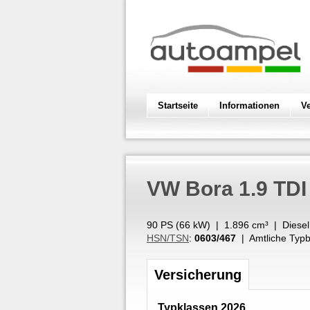
Startseite
Informationen
V
VW
Bora 1.9 TD
90 PS (
66
kW
) |
1.896
cm³
|
Diesel
HSN/TSN
:
0603/467
| Amtliche Typb
Versicherung
Typklassen 2026