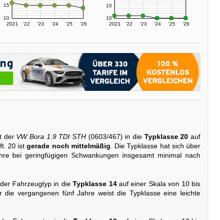
15
15
10
10
2021
'22
'23
'24
'25
'26
2021
'22
'23
'24
'25
'26
t der
VW Bora 1.9 TDI STH
(0603/467) in die
Typklasse 20
auf
t. 20 ist
gerade noch mittelmäßig
. Die Typklasse hat sich über
ahre bei geringfügigen Schwankungen insgesamt minimal nach
 der Fahrzeugtyp in die
Typklasse 14
auf einer Skala von 10 bis
r die vergangenen fünf Jahre weist die Typklasse eine leichte