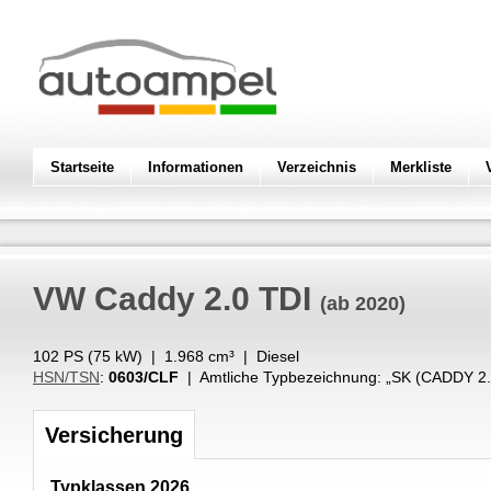
Startseite
Informationen
Verzeichnis
Merkliste
VW
Caddy 2.0 TDI
(ab 2020)
102 PS (
75
kW
) |
1.968
cm³
|
Diesel
HSN/TSN
:
0603/CLF
| Amtliche Typbezeichnung: „
SK (CADDY 2.
Versicherung
Typklassen 2026