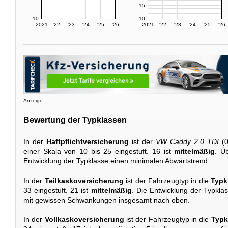
15
10
10
2021
'22
'23
'24
'25
'26
2021
'22
'23
'24
'25
'26
Anzeige
Bewertung der Typklassen
In der
Haftpflichtversicherung
ist der
VW Caddy 2.0 TDI
(0
einer Skala von 10 bis 25 eingestuft. 16 ist
mittelmäßig
. Ü
Entwicklung der Typklasse einen minimalen Abwärtstrend.
In der
Teilkaskoversicherung
ist der Fahrzeugtyp in die
Typk
33 eingestuft. 21 ist
mittelmäßig
. Die Entwicklung der Typklas
mit gewissen Schwankungen insgesamt nach oben.
In der
Vollkaskoversicherung
ist der Fahrzeugtyp in die
Typk