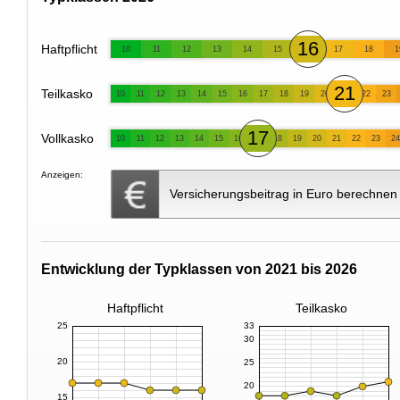
16
Haftpflicht
10
11
12
13
14
15
17
18
1
21
Teilkasko
10
11
12
13
14
15
16
17
18
19
20
22
23
17
Vollkasko
10
11
12
13
14
15
16
18
19
20
21
22
23
24
Anzeigen:
Versicherungsbeitrag in Euro berechnen
Entwicklung der Typklassen von 2021 bis 2026
Haftpflicht
Teilkasko
25
33
30
20
25
20
15