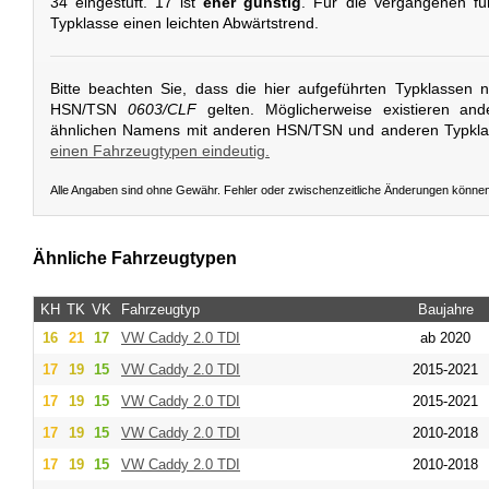
34 eingestuft. 17 ist
eher günstig
. Für die vergangenen fün
Typklasse einen leichten Abwärtstrend.
Bitte beachten Sie, dass die hier aufgeführten Typklassen 
HSN/TSN
0603/CLF
gelten. Möglicherweise existieren an
ähnlichen Namens mit anderen HSN/TSN und anderen Typkl
einen Fahrzeugtypen eindeutig.
Alle Angaben sind ohne Gewähr. Fehler oder zwischenzeitliche Änderungen könne
Ähnliche Fahrzeugtypen
KH
TK
VK
Fahrzeugtyp
Baujahre
16
21
17
VW
Caddy 2.0 TDI
ab 2020
17
19
15
VW
Caddy 2.0 TDI
2015-2021
17
19
15
VW
Caddy 2.0 TDI
2015-2021
17
19
15
VW
Caddy 2.0 TDI
2010-2018
17
19
15
VW
Caddy 2.0 TDI
2010-2018