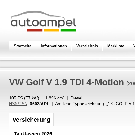
Startseite
Informationen
Verzeichnis
Merkliste
VW
Golf V 1.9 TDI 4-Motion
(20
105 PS (
77
kW
) |
1.896
cm³
|
Diesel
HSN/TSN
:
0603/ADL
| Amtliche Typbezeichnung: „
1K (GOLF V 1
Versicherung
Typklassen 2026