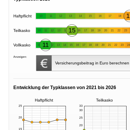
1
Haftpflicht
10
11
12
13
14
15
16
17
18
15
Teilkasko
10
11
12
13
14
16
17
18
19
20
21
22
23
11
Vollkasko
10
12
13
14
15
16
17
18
19
20
21
22
23
24
Anzeigen:
Versicherungsbeitrag in Euro berechnen
Entwicklung der Typklassen von 2021 bis 2026
Haftpflicht
Teilkasko
25
33
30
20
25
20
15