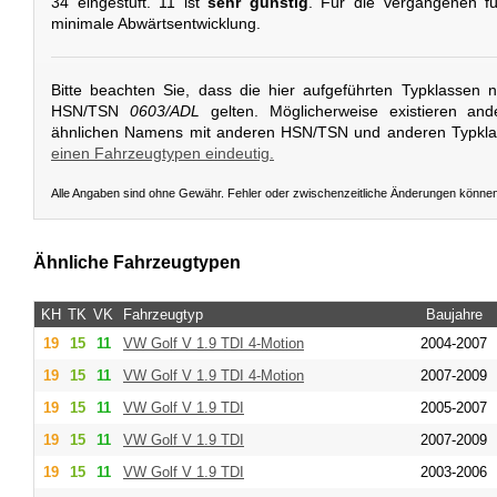
34 eingestuft. 11 ist
sehr günstig
. Für die vergangenen fü
minimale Abwärtsentwicklung.
Bitte beachten Sie, dass die hier aufgeführten Typklassen 
HSN/TSN
0603/ADL
gelten. Möglicherweise existieren an
ähnlichen Namens mit anderen HSN/TSN und anderen Typkl
einen Fahrzeugtypen eindeutig.
Alle Angaben sind ohne Gewähr. Fehler oder zwischenzeitliche Änderungen könne
Ähnliche Fahrzeugtypen
KH
TK
VK
Fahrzeugtyp
Baujahre
19
15
11
VW
Golf V 1.9 TDI 4-Motion
2004-2007
19
15
11
VW
Golf V 1.9 TDI 4-Motion
2007-2009
19
15
11
VW
Golf V 1.9 TDI
2005-2007
19
15
11
VW
Golf V 1.9 TDI
2007-2009
19
15
11
VW
Golf V 1.9 TDI
2003-2006