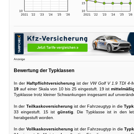
15
10
10
2021
'22
'23
'24
'25
'26
2021
'22
'23
'24
'25
'26
Anzeige
Bewertung der Typklassen
In der
Haftpflichtversicherung
ist der
VW Golf V 1.9 TDI 4-M
19
auf einer Skala von 10 bis 25 eingestuft. 19 ist
mittelmäßi
Typklasse trotz kleiner Schwankungen insgesamt auf unveränd
In der
Teilkaskoversicherung
ist der Fahrzeugtyp in die
Typk
33 eingestuft. 15 ist
günstig
. Die Typklasse ist in den le
herabgestuft worden.
In der
Vollkaskoversicherung
ist der Fahrzeugtyp in die
Typk