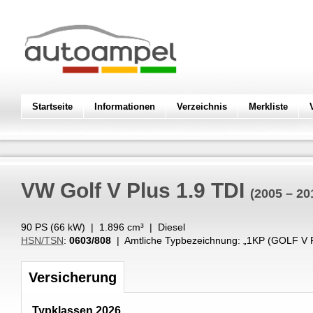
Startseite
Informationen
Verzeichnis
Merkliste
VW
Golf V Plus 1.9 TDI
(2005 – 20
90 PS (
66
kW
) |
1.896
cm³
|
Diesel
HSN/TSN
:
0603/808
| Amtliche Typbezeichnung: „
1KP (GOLF V 
Versicherung
Typklassen 2026