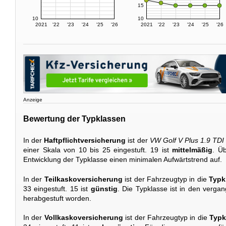
15
10
10
2021
'22
'23
'24
'25
'26
2021
'22
'23
'24
'25
'26
Anzeige
Bewertung der Typklassen
In der
Haftpflichtversicherung
ist der
VW Golf V Plus 1.9 TDI
einer Skala von 10 bis 25 eingestuft. 19 ist
mittelmäßig
. Üb
Entwicklung der Typklasse einen minimalen Aufwärtstrend auf.
In der
Teilkaskoversicherung
ist der Fahrzeugtyp in die
Typk
33 eingestuft. 15 ist
günstig
. Die Typklasse ist in den verga
herabgestuft worden.
In der
Vollkaskoversicherung
ist der Fahrzeugtyp in die
Typk