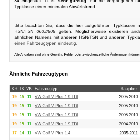
34 eingestuft. 11 ist
sehr günstig
. Für die vergangenen fün
Typklasse einen minimalen Abwärtstrend.
Bitte beachten Sie, dass die hier aufgeführten Typklassen 
HSN/TSN
0603/808
gelten. Möglicherweise existieren and
ähnlichen Namens mit anderen HSN/TSN und anderen Typkl
einen Fahrzeugtypen eindeutig.
Alle Angaben sind ohne Gewähr. Fehler oder zwischenzeitliche Änderungen könne
Ähnliche Fahrzeugtypen
KH
TK
VK
Fahrzeugtyp
Baujahre
19
15
11
VW
Golf V Plus 1.9 TDI
2005-2010
19
15
11
VW
Golf V Plus 1.9 TDI
2005-2010
19
15
11
VW
Golf V Plus 1.9 TDI
2005-2010
19
15
11
VW
Golf V Plus 1.9 TDI
2004-2010
17
14
11
VW
Golf V Plus 1.4
2005-2011