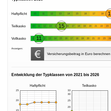
1
Haftpflicht
10
11
12
13
14
15
16
17
18
15
Teilkasko
10
11
12
13
14
16
17
18
19
20
21
22
23
11
Vollkasko
10
12
13
14
15
16
17
18
19
20
21
22
23
24
Anzeigen:
Versicherungsbeitrag in Euro berechnen
Entwicklung der Typklassen von 2021 bis 2026
Haftpflicht
Teilkasko
25
33
30
20
25
20
15