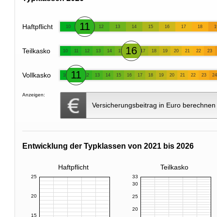
11
Haftpflicht
10
12
13
14
15
16
17
18
1
16
Teilkasko
10
11
12
13
14
15
17
18
19
20
21
22
23
11
Vollkasko
10
12
13
14
15
16
17
18
19
20
21
22
23
24
Anzeigen:
Versicherungsbeitrag in Euro berechnen
Entwicklung der Typklassen von 2021 bis 2026
Haftpflicht
Teilkasko
25
33
30
20
25
20
15