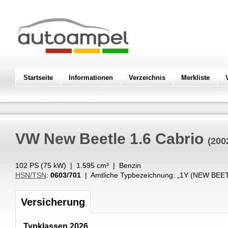
Startseite
Informationen
Verzeichnis
Merkliste
VW
New Beetle 1.6 Cabrio
(200
102 PS (
75
kW
) |
1.595
cm³
|
Benzin
HSN/TSN
:
0603/701
| Amtliche Typbezeichnung: „
1Y (NEW BEET
Versicherung
Typklassen 2026