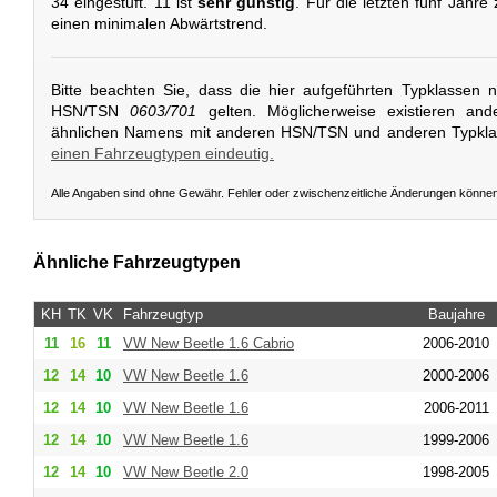
34 eingestuft. 11 ist
sehr günstig
. Für die letzten fünf Jahre
einen minimalen Abwärtstrend.
Bitte beachten Sie, dass die hier aufgeführten Typklassen 
HSN/TSN
0603/701
gelten. Möglicherweise existieren and
ähnlichen Namens mit anderen HSN/TSN und anderen Typkl
einen Fahrzeugtypen eindeutig.
Alle Angaben sind ohne Gewähr. Fehler oder zwischenzeitliche Änderungen könne
Ähnliche Fahrzeugtypen
KH
TK
VK
Fahrzeugtyp
Baujahre
11
16
11
VW
New Beetle 1.6 Cabrio
2006-2010
12
14
10
VW
New Beetle 1.6
2000-2006
12
14
10
VW
New Beetle 1.6
2006-2011
12
14
10
VW
New Beetle 1.6
1999-2006
12
14
10
VW
New Beetle 2.0
1998-2005