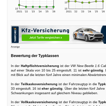
15
10
10
2021
'22
'23
'24
'25
'26
2021
'22
'23
'24
'25
'26
Anzeige
Bewertung der Typklassen
In der
Haftpflichtversicherung
ist der
VW New Beetle 1.6 Cab
auf einer Skala von 10 bis 25 eingestuft. 11 ist
sehr günstig
.
mit Blick auf die letzten fünf Jahre einen minimalen Abwärtstren
In der
Teilkaskoversicherung
ist der Fahrzeugtyp in die
Typk
33 eingestuft. 16 ist
eher günstig
. Über die letzten fünf Jahre 
Schwankungen insgesamt auf gleichem Niveau geblieben.
In der
Vollkaskoversicherung
ist der Fahrzeugtyp in die
Typk