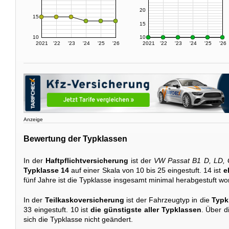
20
15
15
10
10
2021
'22
'23
'24
'25
'26
2021
'22
'23
'24
'25
'26
Anzeige
Bewertung der Typklassen
In der
Haftpflichtversicherung
ist der
VW Passat B1 D, LD, G
Typklasse 14
auf einer Skala von 10 bis 25 eingestuft. 14 ist
e
fünf Jahre ist die Typklasse insgesamt minimal herabgestuft wo
In der
Teilkaskoversicherung
ist der Fahrzeugtyp in die
Typk
33 eingestuft. 10 ist
die günstigste aller Typklassen
. Über 
sich die Typklasse nicht geändert.