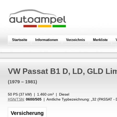
Startseite
Informationen
Verzeichnis
Merkliste
VW
Passat B1 D, LD, GLD Lim
(1979 – 1981)
50 PS (
37
kW
) |
1.460
cm³
|
Diesel
HSN/TSN
:
0600/505
| Amtliche Typbezeichnung: „
32 (PASSAT - 
Versicherung