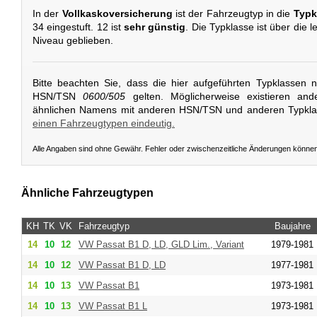
In der
Vollkaskoversicherung
ist der Fahrzeugtyp in die
Typk
34 eingestuft. 12 ist
sehr günstig
. Die Typklasse ist über die 
Niveau geblieben.
Bitte beachten Sie, dass die hier aufgeführten Typklassen 
HSN/TSN
0600/505
gelten. Möglicherweise existieren and
ähnlichen Namens mit anderen HSN/TSN und anderen Typkl
einen Fahrzeugtypen eindeutig.
Alle Angaben sind ohne Gewähr. Fehler oder zwischenzeitliche Änderungen könne
Ähnliche Fahrzeugtypen
KH
TK
VK
Fahrzeugtyp
Baujahre
14
10
12
VW
Passat B1 D, LD, GLD Lim., Variant
1979-1981
14
10
12
VW
Passat B1 D, LD
1977-1981
14
10
13
VW
Passat B1
1973-1981
14
10
13
VW
Passat B1 L
1973-1981