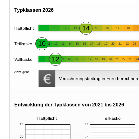
Typklassen 2026
14
Haftpflicht
10
11
12
13
15
16
17
18
1
10
Teilkasko
11
12
13
14
15
16
17
18
19
20
21
22
23
12
Vollkasko
10
11
13
14
15
16
17
18
19
20
21
22
23
24
Anzeigen:
Versicherungsbeitrag in Euro berechnen
Entwicklung der Typklassen von 2021 bis 2026
Haftpflicht
Teilkasko
25
33
30
20
25