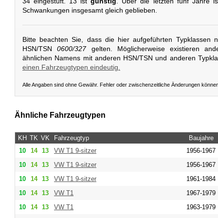
34 eingestuft. 13 ist
günstig
. Über die letzten fünf Jahre is
Schwankungen insgesamt gleich geblieben.
Bitte beachten Sie, dass die hier aufgeführten Typklassen 
HSN/TSN
0600/327
gelten. Möglicherweise existieren and
ähnlichen Namens mit anderen HSN/TSN und anderen Typkl
einen Fahrzeugtypen eindeutig.
Alle Angaben sind ohne Gewähr. Fehler oder zwischenzeitliche Änderungen könne
Ähnliche Fahrzeugtypen
KH
TK
VK
Fahrzeugtyp
Baujahre
10
14
13
VW
T1 9-sitzer
1956-1967
10
14
13
VW
T1 9-sitzer
1956-1967
10
14
13
VW
T1 9-sitzer
1961-1984
10
14
13
VW
T1
1967-1979
10
14
13
VW
T1
1963-1979