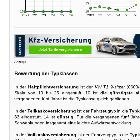
15
10
10
2021
'22
'23
'24
'25
'26
2021
'22
'23
'24
'25
'26
Anzeige
Bewertung der Typklassen
In der
Haftpflichtversicherung
ist der
VW T1 9-sitzer
(0600/
Skala von 10 bis 25 eingestuft. 10 ist
die günstigste al
vergangenen fünf Jahre ist die Typklasse gleich geblieben.
In der
Teilkaskoversicherung
ist der Fahrzeugtyp in die
Typk
33 eingestuft. 14 ist
günstig
. Für die vergangenen fünf Jahr
Schwankungen insgesamt eine leichte Aufwärtsentwicklung.
In der
Vollkaskoversicherung
ist der Fahrzeugtyp in die
Typk