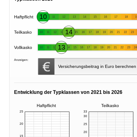
10
Haftpflicht
11
12
13
14
15
16
17
18
1
14
Teilkasko
10
11
12
13
15
16
17
18
19
20
21
22
23
13
Vollkasko
10
11
12
14
15
16
17
18
19
20
21
22
23
24
Anzeigen:
Versicherungsbeitrag in Euro berechnen
Entwicklung der Typklassen von 2021 bis 2026
Haftpflicht
Teilkasko
25
33
30
20
25
20
15