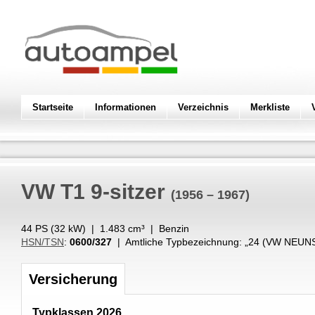
Startseite
Informationen
Verzeichnis
Merkliste
VW
T1 9-sitzer
(1956 – 1967)
44 PS (
32
kW
) |
1.483
cm³
|
Benzin
HSN/TSN
:
0600/327
| Amtliche Typbezeichnung: „
24 (VW NEUN
Versicherung
Typklassen 2026