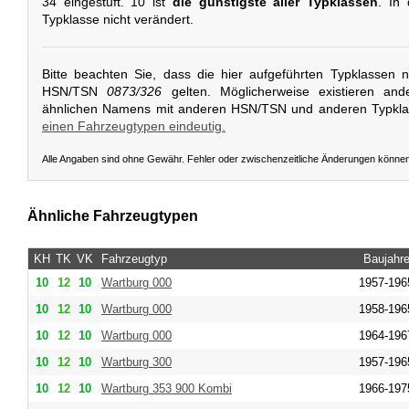
34 eingestuft. 10 ist
die günstigste aller Typklassen
. In
Typklasse nicht verändert.
Bitte beachten Sie, dass die hier aufgeführten Typklassen 
HSN/TSN
0873/326
gelten. Möglicherweise existieren and
ähnlichen Namens mit anderen HSN/TSN und anderen Typkl
einen Fahrzeugtypen eindeutig.
Alle Angaben sind ohne Gewähr. Fehler oder zwischenzeitliche Änderungen könne
Ähnliche Fahrzeugtypen
KH
TK
VK
Fahrzeugtyp
Baujahr
10
12
10
Wartburg
000
1957-196
10
12
10
Wartburg
000
1958-196
10
12
10
Wartburg
000
1964-196
10
12
10
Wartburg
300
1957-196
10
12
10
Wartburg
353 900 Kombi
1966-197