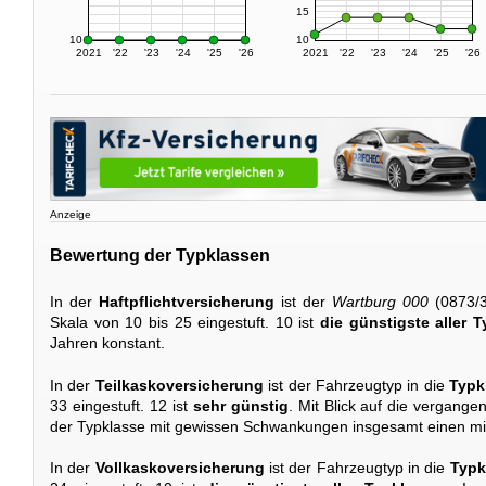
15
10
10
2021
'22
'23
'24
'25
'26
2021
'22
'23
'24
'25
'26
Anzeige
Bewertung der Typklassen
In der
Haftpflichtversicherung
ist der
Wartburg 000
(0873/3
Skala von 10 bis 25 eingestuft. 10 ist
die günstigste aller 
Jahren konstant.
In der
Teilkaskoversicherung
ist der Fahrzeugtyp in die
Typk
33 eingestuft. 12 ist
sehr günstig
. Mit Blick auf die vergange
der Typklasse mit gewissen Schwankungen insgesamt einen mi
In der
Vollkaskoversicherung
ist der Fahrzeugtyp in die
Typk