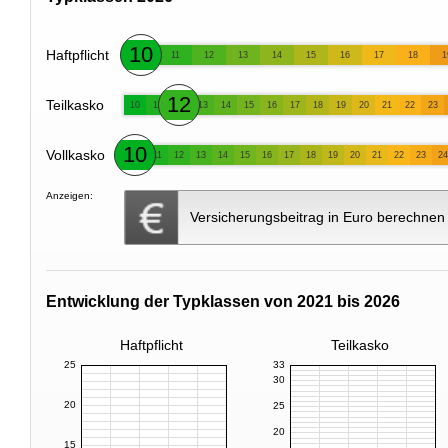
10
Haftpflicht
11
12
13
14
15
16
17
18
1
12
Teilkasko
10
11
13
14
15
16
17
18
19
20
21
22
23
10
Vollkasko
11
12
13
14
15
16
17
18
19
20
21
22
23
24
Anzeigen:
Versicherungsbeitrag in Euro berechnen
Entwicklung der Typklassen von 2021 bis 2026
Haftpflicht
Teilkasko
25
33
30
20
25
20
15