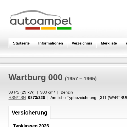
Startseite
Informationen
Verzeichnis
Merkliste
Wartburg
000
(1957 – 1965)
39 PS (
29
kW
) |
900
cm³
|
Benzin
HSN/TSN
:
0873/326
| Amtliche Typbezeichnung: „
311 (WARTBU
Versicherung
Typklassen 2026