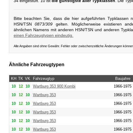
34 eingestuft. 10 ist
die günstigste aller Typklassen
. Die Typ
Bitte beachten Sie, dass die hier aufgeführten Typklassen 
HSN/TSN
0873/309
gelten. Möglicherweise existieren and
ähnlichen Namens mit anderen HSN/TSN und anderen Typkl
einen Fahrzeugtypen eindeutig.
Alle Angaben sind ohne Gewähr. Fehler oder zwischenzeitliche Änderungen könne
Ähnliche Fahrzeugtypen
KH
TK
VK
Fahrzeugtyp
Baujahre
10
12
10
Wartburg
353 900 Kombi
1966-1975
10
12
10
Wartburg
353
1966-1975
10
12
10
Wartburg
353
1966-1975
10
12
10
Wartburg
353
1966-1975
10
12
10
Wartburg
353
1966-1975
10
12
10
Wartburg
353
1966-1975