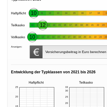
10
Haftpflicht
11
12
13
14
15
16
17
18
1
12
Teilkasko
10
11
13
14
15
16
17
18
19
20
21
22
23
10
Vollkasko
11
12
13
14
15
16
17
18
19
20
21
22
23
24
Anzeigen:
Versicherungsbeitrag in Euro berechnen
Entwicklung der Typklassen von 2021 bis 2026
Haftpflicht
Teilkasko
25
33
30
20
25
20
15