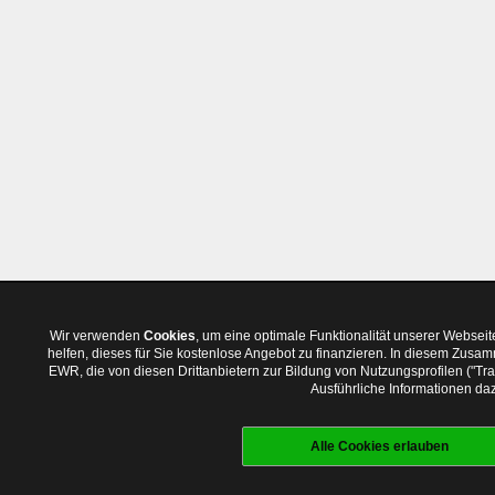
Wir verwenden
Cookies
, um eine optimale Funktionalität unserer Websei
helfen, dieses für Sie kostenlose Angebot zu finanzieren. In diesem Zus
EWR, die von diesen Drittanbietern zur Bildung von Nutzungsprofilen ("T
Ausführliche Informationen daz
Alle Cookies erlauben