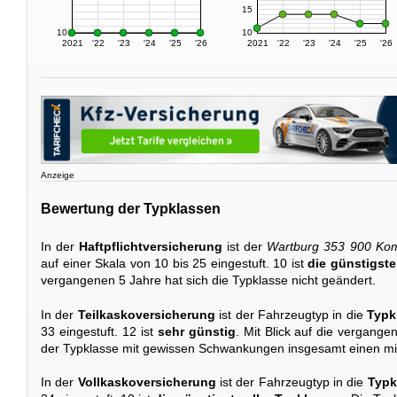
15
10
10
2021
'22
'23
'24
'25
'26
2021
'22
'23
'24
'25
'26
Anzeige
Bewertung der Typklassen
In der
Haftpflichtversicherung
ist der
Wartburg 353 900 Ko
auf einer Skala von 10 bis 25 eingestuft. 10 ist
die günstigste
vergangenen 5 Jahre hat sich die Typklasse nicht geändert.
In der
Teilkaskoversicherung
ist der Fahrzeugtyp in die
Typk
33 eingestuft. 12 ist
sehr günstig
. Mit Blick auf die vergange
der Typklasse mit gewissen Schwankungen insgesamt einen mi
In der
Vollkaskoversicherung
ist der Fahrzeugtyp in die
Typk