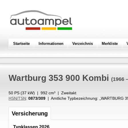
Startseite
Informationen
Verzeichnis
Merkliste
Wartburg
353 900 Kombi
(1966 
50 PS (
37
kW
) |
992
cm³
|
Zweitakt
HSN/TSN
:
0873/309
| Amtliche Typbezeichnung: „
WARTBURG 35
Versicherung
Typklassen 2026