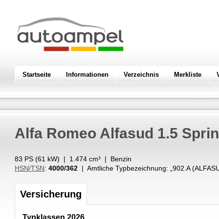
Startseite
Informationen
Verzeichnis
Merkliste
Alfa Romeo
Alfasud 1.5 Sprin
83 PS (
61
kW
) |
1.474
cm³
|
Benzin
HSN/TSN
:
4000/362
| Amtliche Typbezeichnung: „
902.A (ALFAS
Versicherung
Typklassen 2026