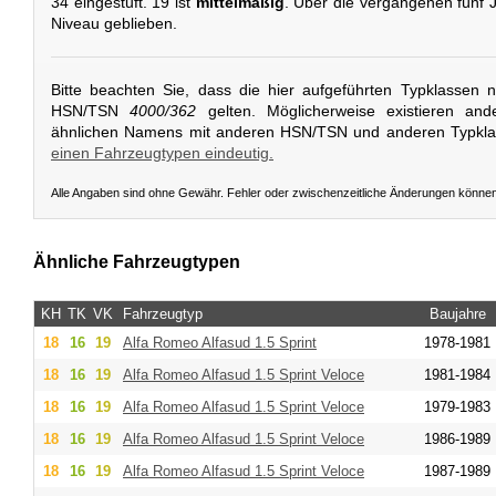
34 eingestuft. 19 ist
mittelmäßig
. Über die vergangenen fünf J
Niveau geblieben.
Bitte beachten Sie, dass die hier aufgeführten Typklassen 
HSN/TSN
4000/362
gelten. Möglicherweise existieren and
ähnlichen Namens mit anderen HSN/TSN und anderen Typkl
einen Fahrzeugtypen eindeutig.
Alle Angaben sind ohne Gewähr. Fehler oder zwischenzeitliche Änderungen könne
Ähnliche Fahrzeugtypen
KH
TK
VK
Fahrzeugtyp
Baujahre
18
16
19
Alfa Romeo
Alfasud 1.5 Sprint
1978-1981
18
16
19
Alfa Romeo
Alfasud 1.5 Sprint Veloce
1981-1984
18
16
19
Alfa Romeo
Alfasud 1.5 Sprint Veloce
1979-1983
18
16
19
Alfa Romeo
Alfasud 1.5 Sprint Veloce
1986-1989
18
16
19
Alfa Romeo
Alfasud 1.5 Sprint Veloce
1987-1989