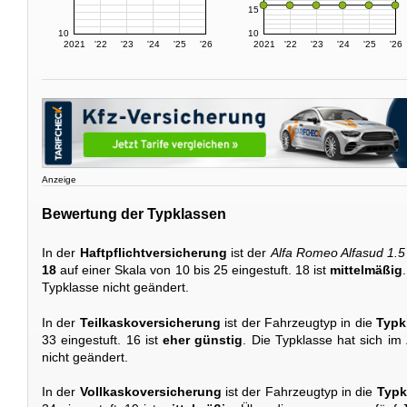
15
10
10
2021
'22
'23
'24
'25
'26
2021
'22
'23
'24
'25
'26
Anzeige
Bewertung der Typklassen
In der
Haftpflichtversicherung
ist der
Alfa Romeo Alfasud 1.5
18
auf einer Skala von 10 bis 25 eingestuft. 18 ist
mittelmäßig
Typklasse nicht geändert.
In der
Teilkaskoversicherung
ist der Fahrzeugtyp in die
Typk
33 eingestuft. 16 ist
eher günstig
. Die Typklasse hat sich i
nicht geändert.
In der
Vollkaskoversicherung
ist der Fahrzeugtyp in die
Typk