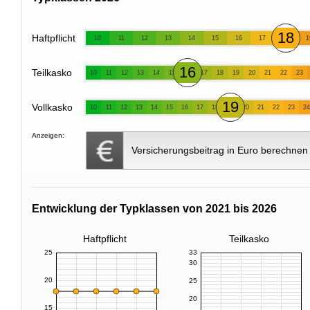
18
Haftpflicht
10
11
12
13
14
15
16
17
1
16
Teilkasko
10
11
12
13
14
15
17
18
19
20
21
22
23
19
Vollkasko
10
11
12
13
14
15
16
17
18
20
21
22
23
24
Anzeigen:
Versicherungsbeitrag in Euro berechnen
Entwicklung der Typklassen von 2021 bis 2026
Haftpflicht
Teilkasko
25
33
30
20
25
20
15