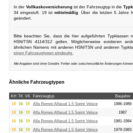
In der
Vollkaskoversicherung
ist der Fahrzeugtyp in die
Typk
34 eingestuft. 19 ist
mittelmäßig
. Über die letzten 5 Jahre 
geändert.
Bitte beachten Sie, dass die hier aufgeführten Typklassen 
HSN/TSN
4114/312
gelten. Möglicherweise existieren and
ähnlichen Namens mit anderen HSN/TSN und anderen Typkl
einen Fahrzeugtypen eindeutig.
Alle Angaben sind ohne Gewähr. Fehler oder zwischenzeitliche Änderungen könne
Ähnliche Fahrzeugtypen
KH
TK
VK
Fahrzeugtyp
Baujahre
18
16
19
Alfa Romeo
Alfasud 1.5 Sprint Veloce
1986-1989
18
16
19
Alfa Romeo
Alfasud 1.5 Sprint Veloce
1987
18
16
19
Alfa Romeo
Alfasud 1.5 Sprint Veloce
1981-1984
18
16
19
Alfa Romeo
Alfasud 1.5 Sprint Veloce
1979-1983