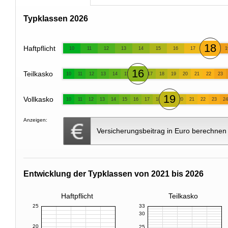
Typklassen 2026
18
Haftpflicht
10
11
12
13
14
15
16
17
1
16
Teilkasko
10
11
12
13
14
15
17
18
19
20
21
22
23
19
Vollkasko
10
11
12
13
14
15
16
17
18
20
21
22
23
24
Anzeigen:
Versicherungsbeitrag in Euro berechnen
Entwicklung der Typklassen von 2021 bis 2026
Haftpflicht
Teilkasko
25
33
30
20
25