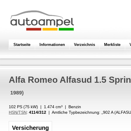
Startseite
Informationen
Verzeichnis
Merkliste
Alfa Romeo
Alfasud 1.5 Sprin
1989)
102 PS (
75
kW
) |
1.474
cm³
|
Benzin
HSN/TSN
:
4114/312
| Amtliche Typbezeichnung: „
902 A (ALFAS
Versicherung