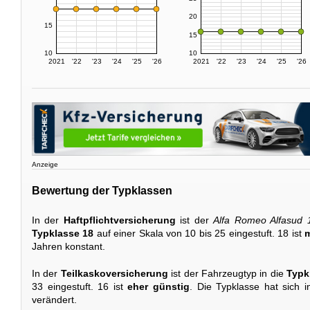
20
15
15
10
10
2021
'22
'23
'24
'25
'26
2021
'22
'23
'24
'25
'26
Anzeige
Bewertung der Typklassen
In der
Haftpflichtversicherung
ist der
Alfa Romeo Alfasud 1
Typklasse 18
auf einer Skala von 10 bis 25 eingestuft. 18 ist
m
Jahren konstant.
In der
Teilkaskoversicherung
ist der Fahrzeugtyp in die
Typk
33 eingestuft. 16 ist
eher günstig
. Die Typklasse hat sich 
verändert.