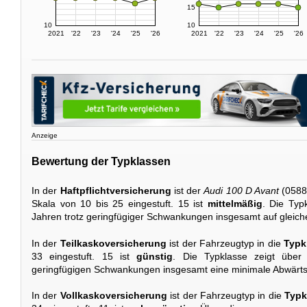
15
10
10
2021
'22
'23
'24
'25
'26
2021
'22
'23
'24
'25
'26
Anzeige
Bewertung der Typklassen
In der
Haftpflichtversicherung
ist der
Audi 100 D Avant
(0588
Skala von 10 bis 25 eingestuft. 15 ist
mittelmäßig
. Die Typ
Jahren trotz geringfügiger Schwankungen insgesamt auf gleic
In der
Teilkaskoversicherung
ist der Fahrzeugtyp in die
Typk
33 eingestuft. 15 ist
günstig
. Die Typklasse zeigt über
geringfügigen Schwankungen insgesamt eine minimale Abwärts
In der
Vollkaskoversicherung
ist der Fahrzeugtyp in die
Typk