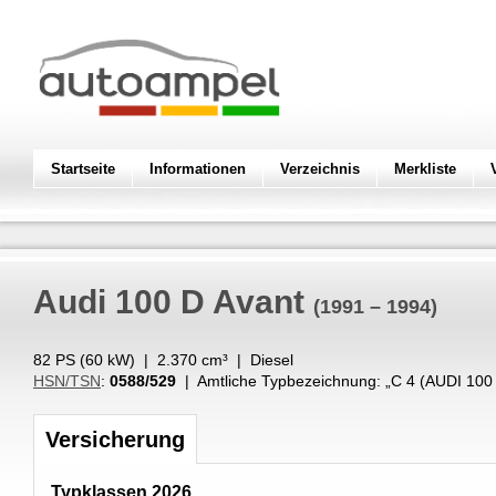
Startseite
Informationen
Verzeichnis
Merkliste
Audi
100 D Avant
(1991 – 1994)
82 PS (
60
kW
) |
2.370
cm³
|
Diesel
HSN/TSN
:
0588/529
| Amtliche Typbezeichnung: „
C 4 (AUDI 100
Versicherung
Typklassen 2026