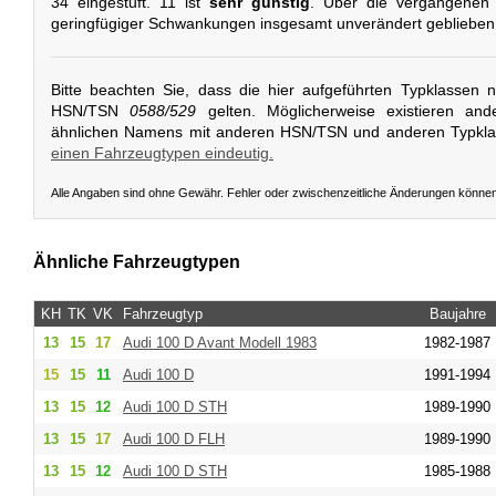
34 eingestuft. 11 ist
sehr günstig
. Über die vergangenen f
geringfügiger Schwankungen insgesamt unverändert geblieben
Bitte beachten Sie, dass die hier aufgeführten Typklassen 
HSN/TSN
0588/529
gelten. Möglicherweise existieren and
ähnlichen Namens mit anderen HSN/TSN und anderen Typkl
einen Fahrzeugtypen eindeutig.
Alle Angaben sind ohne Gewähr. Fehler oder zwischenzeitliche Änderungen könne
Ähnliche Fahrzeugtypen
KH
TK
VK
Fahrzeugtyp
Baujahre
13
15
17
Audi
100 D Avant Modell 1983
1982-1987
15
15
11
Audi
100 D
1991-1994
13
15
12
Audi
100 D STH
1989-1990
13
15
17
Audi
100 D FLH
1989-1990
13
15
12
Audi
100 D STH
1985-1988