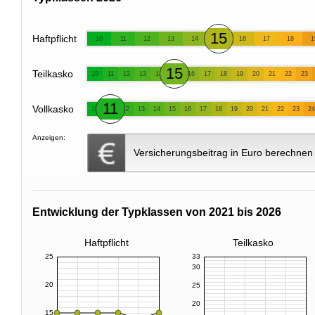
15
Haftpflicht
10
11
12
13
14
16
17
18
1
15
Teilkasko
10
11
12
13
14
16
17
18
19
20
21
22
23
11
Vollkasko
10
12
13
14
15
16
17
18
19
20
21
22
23
24
Anzeigen:
Versicherungsbeitrag in Euro berechnen
Entwicklung der Typklassen von 2021 bis 2026
Haftpflicht
Teilkasko
25
33
30
20
25
20
15