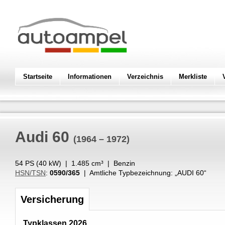
Startseite
Informationen
Verzeichnis
Merkliste
Audi
60
(1964 – 1972)
54 PS (
40
kW
) |
1.485
cm³
|
Benzin
HSN/TSN
:
0590/365
| Amtliche Typbezeichnung: „
AUDI 60
“
Versicherung
Typklassen 2026