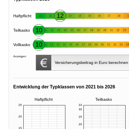
12
Haftpflicht
10
11
13
14
15
16
17
18
1
10
Teilkasko
11
12
13
14
15
16
17
18
19
20
21
22
23
10
Vollkasko
11
12
13
14
15
16
17
18
19
20
21
22
23
24
Anzeigen:
Versicherungsbeitrag in Euro berechnen
Entwicklung der Typklassen von 2021 bis 2026
Haftpflicht
Teilkasko
25
33
30
20
25
20
15