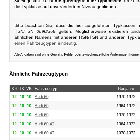
34 eingestuft. 10 ist
die günstigste aller Typklassen
. Im Zeit
die Typklasse auf unverändertem Niveau geblieben.
Bitte beachten Sie, dass die hier aufgeführten Typklassen 
HSN/TSN
0590/365
gelten. Möglicherweise existieren and
ähnlichen Namens mit anderen HSN/TSN und anderen Typkl
einen Fahrzeugtypen eindeutig.
Alle Angaben sind ohne Gewähr. Fehler oder zwischenzeitliche Änderungen könne
Ähnliche Fahrzeugtypen
KH
TK
VK
Fahrzeugtyp
Baujahre
12
10
10
Audi
60
1970-1972
12
10
10
Audi
60
1964-1972
12
10
10
Audi
60
1970-1972
12
10
10
Audi
60 4T
1964-1972
12
10
10
Audi
60 4T
1970-1972