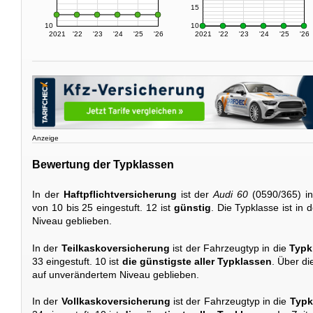
15
10
10
2021
'22
'23
'24
'25
'26
2021
'22
'23
'24
'25
'26
Anzeige
Bewertung der Typklassen
In der
Haftpflichtversicherung
ist der
Audi 60
(0590/365) i
von 10 bis 25 eingestuft. 12 ist
günstig
. Die Typklasse ist in 
Niveau geblieben.
In der
Teilkaskoversicherung
ist der Fahrzeugtyp in die
Typk
33 eingestuft. 10 ist
die günstigste aller Typklassen
. Über di
auf unverändertem Niveau geblieben.
In der
Vollkaskoversicherung
ist der Fahrzeugtyp in die
Typk