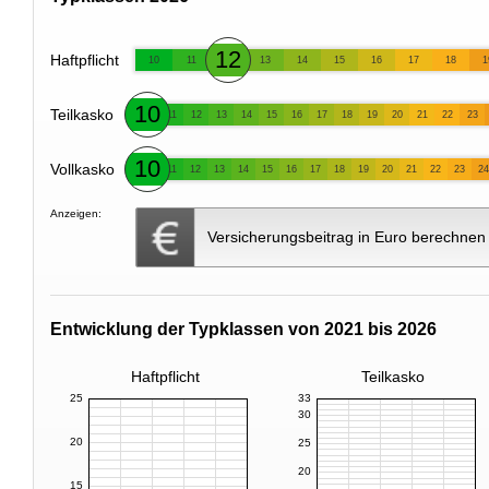
12
Haftpflicht
10
11
13
14
15
16
17
18
1
10
Teilkasko
11
12
13
14
15
16
17
18
19
20
21
22
23
10
Vollkasko
11
12
13
14
15
16
17
18
19
20
21
22
23
24
Anzeigen:
Versicherungsbeitrag in Euro berechnen
Entwicklung der Typklassen von 2021 bis 2026
Haftpflicht
Teilkasko
25
33
30
20
25
20
15