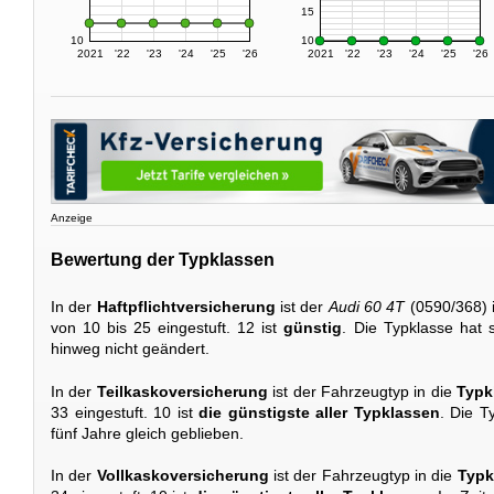
15
10
10
2021
'22
'23
'24
'25
'26
2021
'22
'23
'24
'25
'26
Anzeige
Bewertung der Typklassen
In der
Haftpflichtversicherung
ist der
Audi 60 4T
(0590/368) 
von 10 bis 25 eingestuft. 12 ist
günstig
. Die Typklasse hat 
hinweg nicht geändert.
In der
Teilkaskoversicherung
ist der Fahrzeugtyp in die
Typk
33 eingestuft. 10 ist
die günstigste aller Typklassen
. Die T
fünf Jahre gleich geblieben.
In der
Vollkaskoversicherung
ist der Fahrzeugtyp in die
Typk