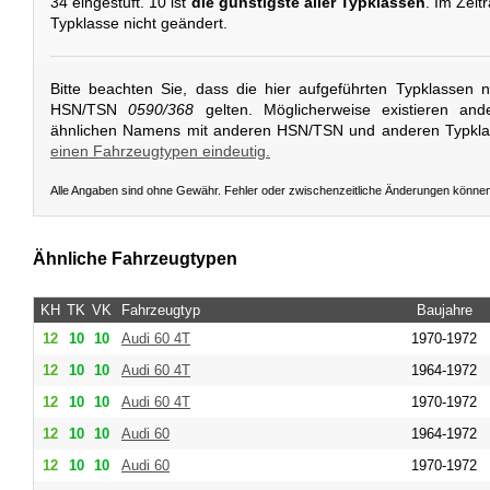
34 eingestuft. 10 ist
die günstigste aller Typklassen
. Im Zeit
Typklasse nicht geändert.
Bitte beachten Sie, dass die hier aufgeführten Typklassen 
HSN/TSN
0590/368
gelten. Möglicherweise existieren and
ähnlichen Namens mit anderen HSN/TSN und anderen Typkl
einen Fahrzeugtypen eindeutig.
Alle Angaben sind ohne Gewähr. Fehler oder zwischenzeitliche Änderungen könne
Ähnliche Fahrzeugtypen
KH
TK
VK
Fahrzeugtyp
Baujahre
12
10
10
Audi
60 4T
1970-1972
12
10
10
Audi
60 4T
1964-1972
12
10
10
Audi
60 4T
1970-1972
12
10
10
Audi
60
1964-1972
12
10
10
Audi
60
1970-1972