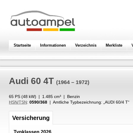
Startseite
Informationen
Verzeichnis
Merkliste
Audi
60 4T
(1964 – 1972)
65 PS (
48
kW
) |
1.485
cm³
|
Benzin
HSN/TSN
:
0590/368
| Amtliche Typbezeichnung: „
AUDI 60/4 T
“
Versicherung
Typklassen 2026